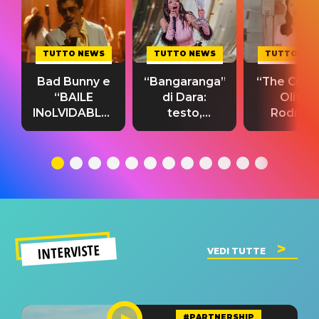
TUTTO NEWS
TUTTO NEWS
TUTTO NE
Bad Bunny e
“Bangaranga”
“The Cure”
“BAILE
di Dara:
Olivia
INoLVIDABLE”:
testo,
Rodrigo
testo,
traduzione e
testo,
traduzione e
significato
traduzion
significato
del singolo
significa
INTERVISTE
VEDI TUTTE
#PARTNERSHIP