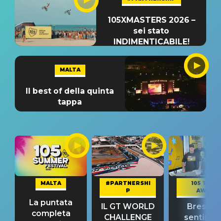
105XMASTERS 2026 –
sei stato
INDIMENTICABILE!
MALTA
Il best of della quinta
tappa
MALTA
#PARTNERSHI
105 TAKE
P
AWAY
La puntata
IL GT WORLD
Bresh: "I
completa
CHALLENGE
sentime