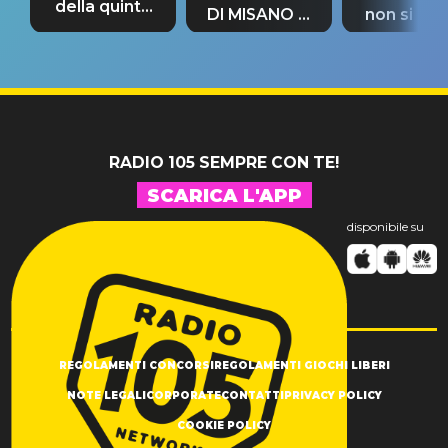
della quinta
DI MISANO si
non si pr
tappa
riconferma
fino alla n
un GRANDE
prima"
SUCCESSO!
RADIO 105 SEMPRE CON TE!
SCARICA L'APP
disponibile su
REGOLAMENTI CONCORSI
REGOLAMENTI GIOCHI LIBERI
NOTE LEGALI
CORPORATE
CONTATTI
PRIVACY POLICY
COOKIE POLICY