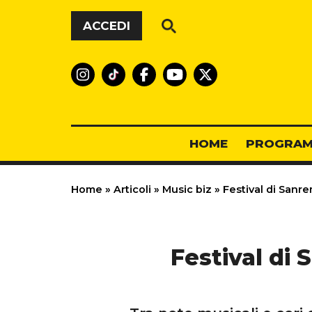
Vai al contenuto
ACCEDI
HOME
PROGRAM
Home
»
Articoli
»
Music biz
»
Festival di Sanre
Festival di