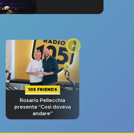
105 FRIENDS
Rosario Pellecchia
presenta “Così doveva
andare”