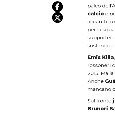
palco dell’
calcio
e po
accaniti t
per la squa
supporter 
sostenitor
Emis Killa
rossoneri 
2015. Ma la
Anche
Guè
mancano occ
Sul fronte
Brunori S