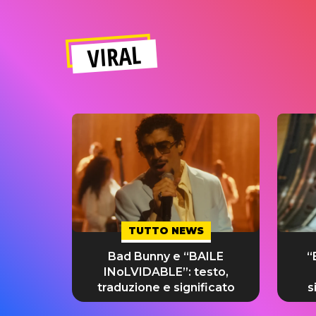
VIRAL
TUTTO NEWS
Bad Bunny e “BAILE
“
INoLVIDABLE”: testo,
traduzione e significato
s