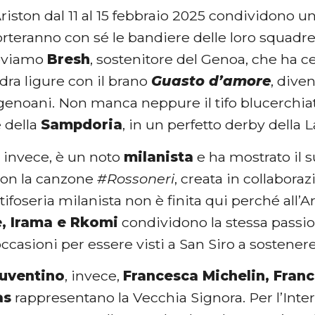
Ariston dal 11 al 15 febbraio 2025 condividono 
rteranno con sé le bandiere delle loro squadre d
roviamo
Bresh
, sostenitore del Genoa, che ha c
dra ligure con il brano
Guasto d’amore
, dive
genoani. Non manca neppure il tifo blucerchi
e della
Sampdoria
, in un perfetto derby della 
, invece, è un noto
milanista
e ha mostrato il 
con la canzone
#Rossoneri
, creata in collabora
 tifoseria milanista non è finita qui perché all’Ar
, Irama e Rkomi
condividono la stessa passio
asioni per essere visti a San Siro a sostenere
juventino
, invece,
Francesca Michelin, Fran
as
rappresentano la Vecchia Signora. Per l’Inter