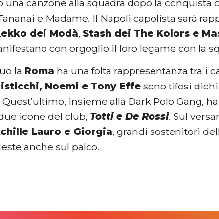
o una canzone alla squadra dopo la conquista 
ananai e Madame. Il Napoli capolista sarà rapp
Kekko dei Modà
,
Stash dei The Kolors e Ma
ifestano con orgoglio il loro legame con la s
suo la
Roma
ha una folta rappresentanza tra i c
isticchi, Noemi e Tony Effe
sono tifosi dichi
. Quest’ultimo, insieme alla Dark Polo Gang, h
due icone del club,
Totti e De Rossi
. Sul versa
chille Lauro e Giorgia
, grandi sostenitori de
leste anche sul palco.