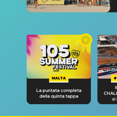
MALTA
#
La puntata completa
CHAL
della quinta tappa
si
GRA