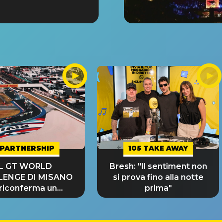
PARTNERSHIP
105 TAKE AWAY
IL GT WORLD
Bresh: "Il sentiment non
LENGE DI MISANO
si prova fino alla notte
 riconferma un
prima"
NDE SUCCESSO!