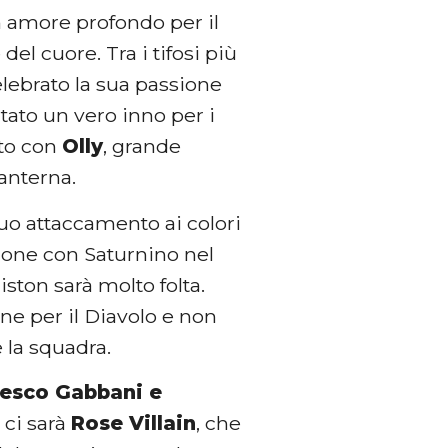
un amore profondo per il
el cuore. Tra i tifosi più
elebrato la sua passione
ntato un vero inno per i
ato con
Olly
, grande
Lanterna.
suo attaccamento ai colori
zione con Saturnino nel
iston sarà molto folta.
ne per il Diavolo e non
 la squadra.
cesco Gabbani e
 ci sarà
Rose Villain
, che