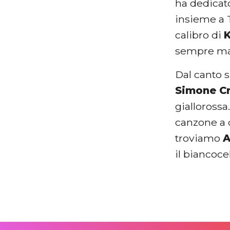
ha dedicat
insieme a T
calibro di
sempre man
Dal canto 
Simone Cr
giallorossa
canzone a 
troviamo
A
il biancoce