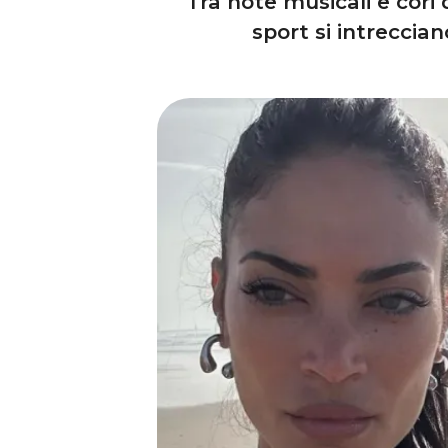
Tra note musicali e cori 
sport si intreccia