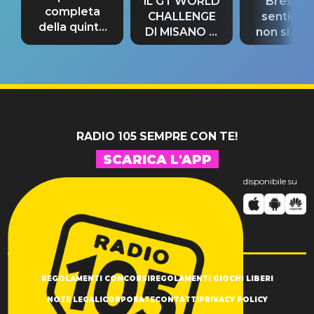
IL GT WORLD
Bresh: "I
completa
CHALLENGE
sentime
della quinta
DI MISANO si
non si pr
tappa
riconferma
fino alla n
un GRANDE
prima"
SUCCESSO!
RADIO 105 SEMPRE CON TE!
SCARICA L'APP
disponibile su
REGOLAMENTI CONCORSI
REGOLAMENTI GIOCHI LIBERI
NOTE LEGALI
CORPORATE
CONTATTI
PRIVACY POLICY