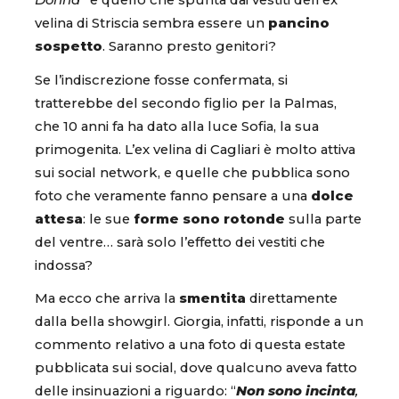
Donna
” e quello che spunta dai vestiti dell’ex
velina di Striscia sembra essere un
pancino
sospetto
. Saranno presto genitori?
Se l’indiscrezione fosse confermata, si
tratterebbe del secondo figlio per la Palmas,
che 10 anni fa ha dato alla luce Sofia, la sua
primogenita. L’ex velina di Cagliari è molto attiva
sui social network, e quelle che pubblica sono
foto che veramente fanno pensare a una
dolce
attesa
: le sue
forme sono rotonde
sulla parte
del ventre… sarà solo l’effetto dei vestiti che
indossa?
Ma ecco che arriva la
smentita
direttamente
dalla bella showgirl. Giorgia, infatti, risponde a un
commento relativo a una foto di questa estate
pubblicata sui social, dove qualcuno aveva fatto
delle insinuazioni a riguardo: “
Non sono incinta
,