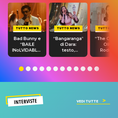
TUTTO NEWS
TUTTO NEWS
TUTTO NE
Bad Bunny e
“Bangaranga”
“The Cure”
“BAILE
di Dara:
Olivia
INoLVIDABLE”:
testo,
Rodrigo
testo,
traduzione e
testo,
traduzione e
significato
traduzion
significato
del singolo
significa
INTERVISTE
VEDI TUTTE