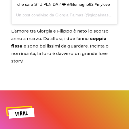
che sarà STU PEN DA ⭐️❤️ @filomagno82 #mylove
Un post condiviso da
Giorgia Palmas
(@giopalmas82) in data:
L’amore tra Giorgia e Filippo è nato lo scorso
anno a marzo. Da allora, i due fanno
coppia
fissa
e sono bellissimi da guardare. Incinta o
non incinta, la loro è davvero un grande love
story!
VIRAL