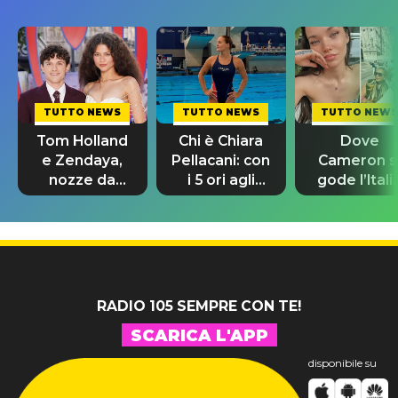
TUTTO NEWS
TUTTO NEWS
TUTTO NEWS
Tom Holland
Chi è Chiara
Dove
e Zendaya,
Pellacani: con
Cameron s
nozze da
i 5 ori agli
gode l’Itali
580mila
Europei
prima dell
sterline e
riscrive la
nozze con
300 invitati
storia
Damiano
David
RADIO 105 SEMPRE CON TE!
SCARICA L'APP
disponibile su