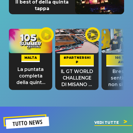
Il best of della quinta
tappa
MALTA
#PARTNERSHI
105 TAKE
P
AWAY
La puntata
IL GT WORLD
Bresh: "I
completa
CHALLENGE
sentime
della quinta
DI MISANO si
non si pr
tappa
riconferma
fino alla n
un GRANDE
prima"
SUCCESSO!
TUTTO NEWS
VEDI TUTTE