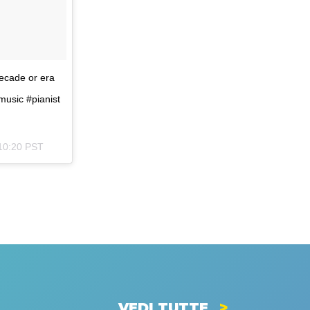
 decade or era
music #pianist
 10:20 PST
VEDI TUTTE