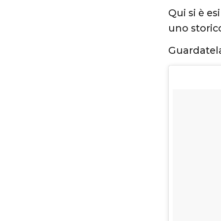
Qui si è e
uno storic
Guardatela