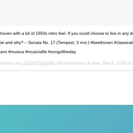
thoven with a bit of 1950s retro feel. If you could choose to live in any
 be and why? – Sonata No. 17 (Tempest, 3 mvt.) #beethoven #classical
ians #musica #musicislife #songoftheday
ondiviso da
LOLA ASTANOVA
(@lolaastanova) in data:
Gen 5, 2018 at