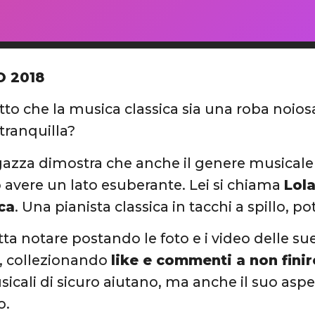
O 2018
etto che la musica classica sia una roba noio
 tranquilla?
gazza dimostra che anche il genere musical
 avere un lato esuberante. Lei si chiama
Lola
ca
. Una pianista classica in tacchi a spillo, 
fatta notare postando le foto e i video delle s
, collezionando
like e commenti a non finir
sicali di sicuro aiutano, ma anche il suo asp
o.