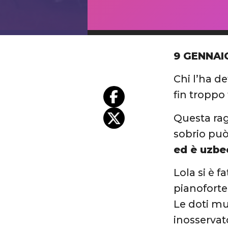
9 GENNAI
Chi l’ha d
fin troppo
Questa ra
sobrio può
ed è uzbe
Lola si è 
pianoforte
Le doti mu
inosservat