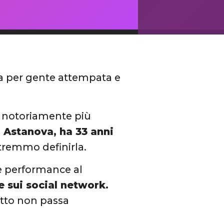
sa per gente attempata e
e notoriamente più
 Astanova, ha 33 anni
potremmo definirla.
ue performance al
e sui social network.
etto non passa