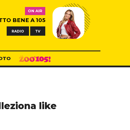
ON AIR
TTO BENE A 105
RADIO
TV
OTO
leziona like