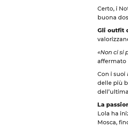
Certo, i N
buona dose
Gli outfi
valorizzano
«Non ci si 
affermato l
Con i suoi
delle più 
dell’ultima
La passio
Lola ha ini
Mosca, fin