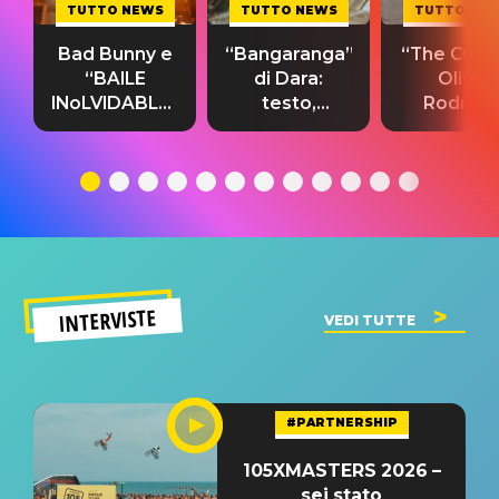
TUTTO NEWS
TUTTO NEWS
TUTTO NE
Bad Bunny e
“Bangaranga”
“The Cure”
“BAILE
di Dara:
Olivia
INoLVIDABLE”:
testo,
Rodrigo
testo,
traduzione e
testo,
traduzione e
significato
traduzion
significato
del singolo
significa
INTERVISTE
VEDI TUTTE
#PARTNERSHIP
105XMASTERS 2026 –
sei stato