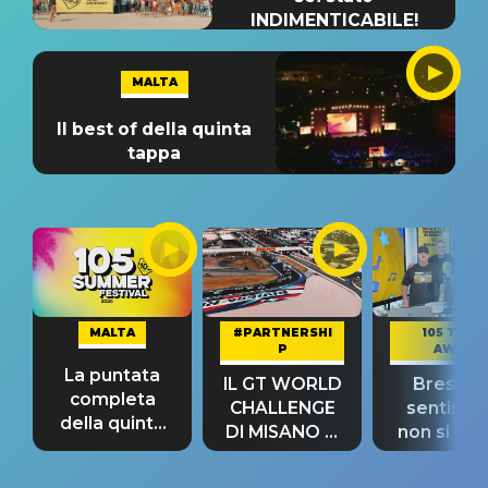
INDIMENTICABILE!
MALTA
Il best of della quinta
tappa
MALTA
#PARTNERSHI
105 TAKE
P
AWAY
La puntata
IL GT WORLD
Bresh: "I
completa
CHALLENGE
sentime
della quinta
DI MISANO si
non si pr
tappa
riconferma
fino alla n
un GRANDE
prima"