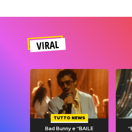
VIRAL
TUTTO NEWS
Bad Bunny e “BAILE
“