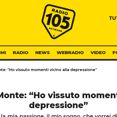
Radio 105
TU
MI
RADIO
NEWS
WEBRADIO
VIDEO
F
e: “Ho vissuto momenti vicino alla depressione”
onte: “Ho vissuto momenti
depressione”
la mia passione, il mio sogno, che vorrei d