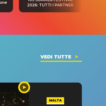
ione
tradu
2026: TUTTI I PARTNER
VEDI TUTTE
MALTA