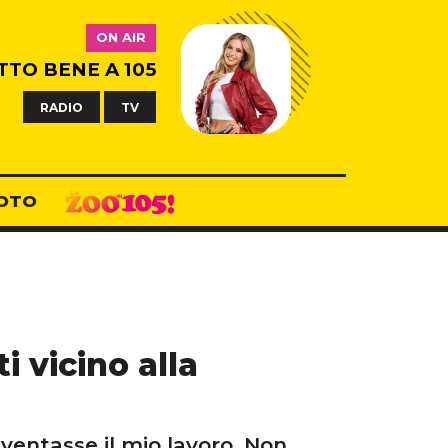
ON AIR
TTO BENE A 105
RADIO
TV
OTO
 vicino alla
iventasse il mio lavoro. Non