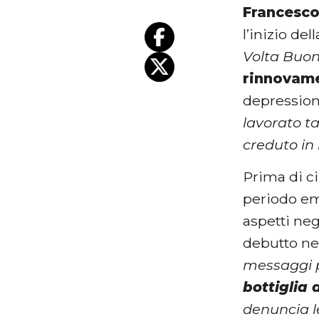
Francesc
l’inizio de
Volta Buo
rinnovam
depressio
lavorato t
creduto in
Prima di c
periodo emo
aspetti neg
debutto ne
messaggi p
bottiglia 
denuncia l