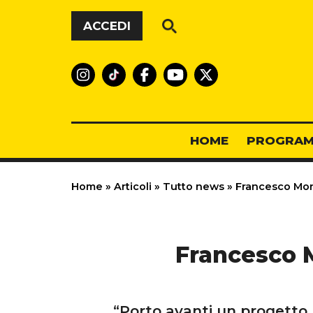
Vai al contenuto
ACCEDI
HOME
PROGRAM
Home
»
Articoli
»
Tutto news
»
Francesco Mont
Francesco M
“Porto avanti un progetto, 