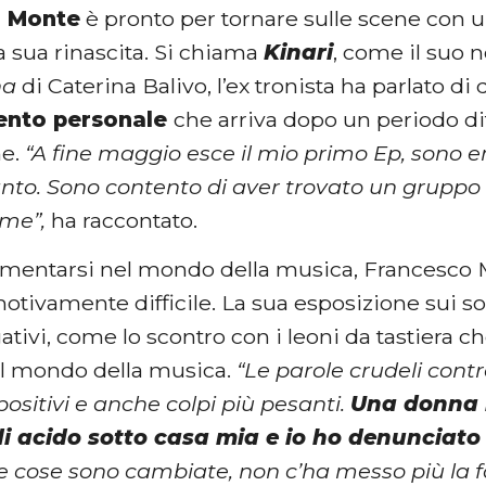
o Monte
è pronto per tornare sulle scene con
lla sua rinascita. Si chiama
Kinari
, come il suo 
na
di Caterina Balivo, l’ex tronista ha parlato di
ento personale
che arriva dopo un periodo dif
ne.
“A fine maggio esce il mio primo Ep, sono 
anto. Sono contento di aver trovato un grupp
 me”,
ha raccontato.
imentarsi nel mondo della musica, Francesco 
tivamente difficile. La sua esposizione sui so
ativi, come lo scontro con i leoni da tastiera ch
l mondo della musica.
“Le parole crudeli cont
ositivi e anche colpi più pesanti.
Una donna 
di acido sotto casa mia e io ho denunciato
e cose sono cambiate, non c’ha messo più la 