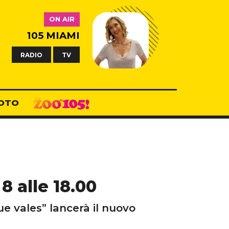
ON AIR
105 MIAMI
RADIO
TV
OTO
8 alle 18.00
ue vales” lancerà il nuovo