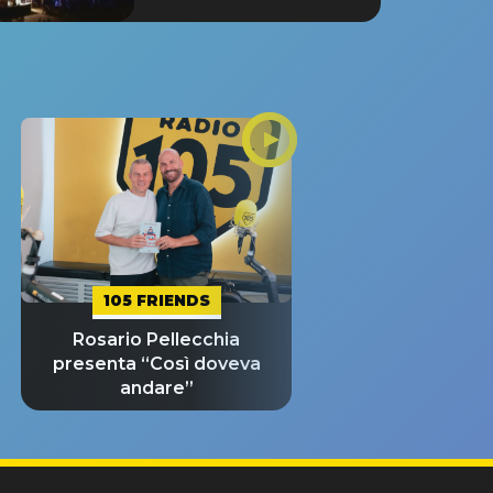
105 FRIENDS
Rosario Pellecchia
presenta “Così doveva
andare”