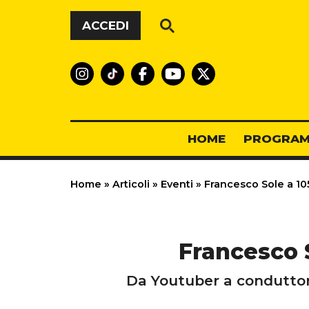
Vai al contenuto
ACCEDI
HOME
PROGRAM
Home
»
Articoli
»
Eventi
»
Francesco Sole a 105
Francesco S
Da Youtuber a conduttore 