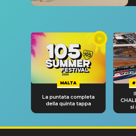
MALTA
#
La puntata completa
CHAL
della quinta tappa
si
GRA