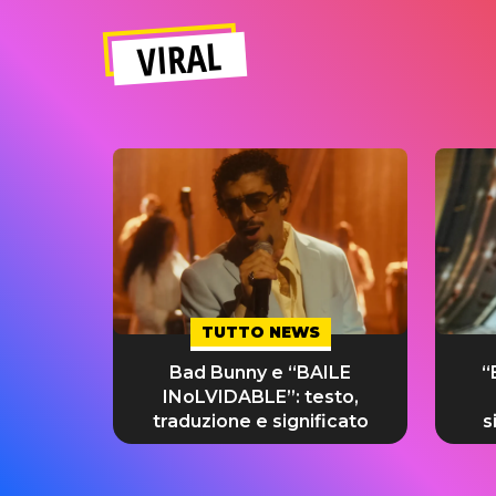
VIRAL
TUTTO NEWS
Bad Bunny e “BAILE
“
INoLVIDABLE”: testo,
traduzione e significato
s