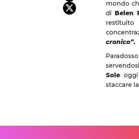
mondo che 
di
Belen 
restituit
concentraz
cronico”.
Paradosso
servendosi
Sole
oggi 
staccare l