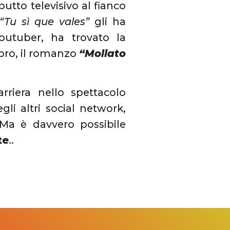
tto televisivo al fianco
“Tu sì que vales”
gli ha
outuber, ha trovato la
ibro, il romanzo
“Mollato
riera nello spettacolo
li altri social network,
 Ma è davvero possibile
te
..