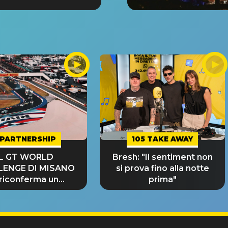
PARTNERSHIP
105 TAKE AWAY
IL GT WORLD
Bresh: "Il sentiment non
LENGE DI MISANO
si prova fino alla notte
 riconferma un
prima"
NDE SUCCESSO!