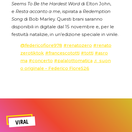
Seems To Be the Hardest Word
di Elton John,
e
Resta accanto a me
, ispirata a
Redemption
Song
di Bob Marley. Questi brani saranno
disponibili in digitale dal 15 novembre e, per le
festività natalizie, in un’edizione speciale in vinile.
@federicofiore978
#renatozero
#renato
zerotiktok
#francescototti
#totti
#asro
ma
#concerto
#palalottomatica
♬ suon
o originale – Federico Fiore526
VIRAL