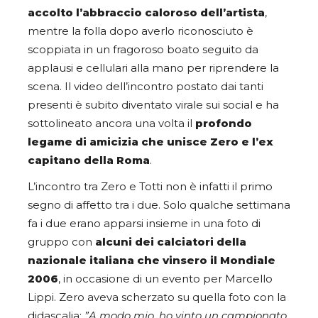
accolto l’abbraccio caloroso dell’artista
,
mentre la folla dopo averlo riconosciuto è
scoppiata in un fragoroso boato seguito da
applausi e cellulari alla mano per riprendere la
scena. Il video dell’incontro postato dai tanti
presenti è subito diventato virale sui social e ha
sottolineato ancora una volta il
profondo
legame di amicizia che unisce Zero e l’ex
capitano della Roma
.
L’incontro tra Zero e Totti non è infatti il primo
segno di affetto tra i due. Solo qualche settimana
fa i due erano apparsi insieme in una foto di
gruppo con
alcuni dei calciatori della
nazionale italiana che vinsero il Mondiale
2006
, in occasione di un evento per Marcello
Lippi. Zero aveva scherzato su quella foto con la
didascalia:
”A modo mio, ho vinto un campionato