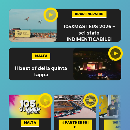
#PARTNERSHIP
105XMASTERS 2026 –
sei stato
INDIMENTICABILE!
MALTA
Il best of della quinta
tappa
MALTA
#PARTNERSHI
105 TAKE
P
AWAY