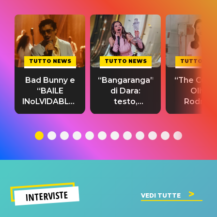
TUTTO NEWS
TUTTO NEWS
TUTTO NE
Bad Bunny e
“Bangaranga”
“The Cure”
“BAILE
di Dara:
Olivia
INoLVIDABLE”:
testo,
Rodrigo
testo,
traduzione e
testo,
traduzione e
significato
traduzion
significato
del singolo
significa
INTERVISTE
VEDI TUTTE