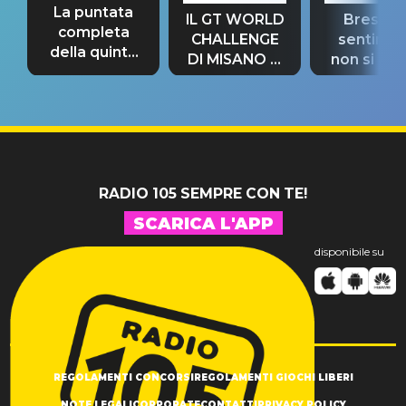
La puntata
IL GT WORLD
Bresh: "I
completa
CHALLENGE
sentime
della quinta
DI MISANO si
non si pr
tappa
riconferma
fino alla n
un GRANDE
prima"
SUCCESSO!
RADIO 105 SEMPRE CON TE!
SCARICA L'APP
disponibile su
REGOLAMENTI CONCORSI
REGOLAMENTI GIOCHI LIBERI
NOTE LEGALI
CORPORATE
CONTATTI
PRIVACY POLICY