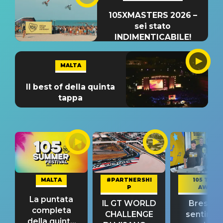
105XMASTERS 2026 –
sei stato
INDIMENTICABILE!
MALTA
Il best of della quinta
tappa
MALTA
#PARTNERSHI
105 TAKE
P
AWAY
La puntata
IL GT WORLD
Bresh: "I
completa
CHALLENGE
sentime
della quinta