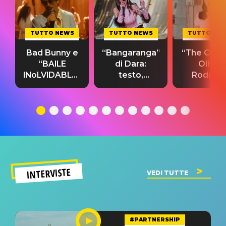
TUTTO NEWS
TUTTO NEWS
TUTTO NE
Bad Bunny e
“Bangaranga”
“The Cure”
“BAILE
di Dara:
Olivia
INoLVIDABLE”:
testo,
Rodrigo
testo,
traduzione e
testo,
traduzione e
significato
traduzion
significato
del singolo
significa
INTERVISTE
VEDI TUTTE
#PARTNERSHIP