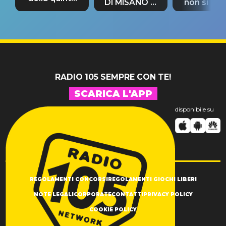
DI MISANO si
non si pr
tappa
riconferma
fino alla n
un GRANDE
prima"
SUCCESSO!
RADIO 105 SEMPRE CON TE!
SCARICA L'APP
disponibile su
REGOLAMENTI CONCORSI
REGOLAMENTI GIOCHI LIBERI
NOTE LEGALI
CORPORATE
CONTATTI
PRIVACY POLICY
COOKIE POLICY