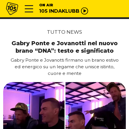
Vai al contenuto
Radio 105
ON AIR
105 INDAKLUBB
TUTTO NEWS
Gabry Ponte e Jovanotti nel nuovo
brano “DNA”: testo e significato
Gabry Ponte e Jovanotti firmano un brano estivo
ed energico su un legame che unisce istinto,
cuore e mente