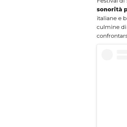
Festival d
sonorità p
italiane e 
culmine di
confrontars