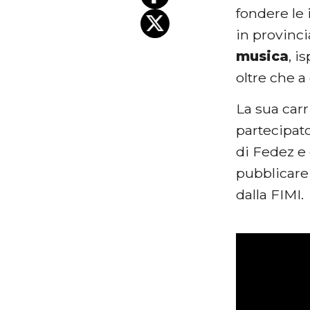
fondere le 
in provinc
musica
, i
oltre che a
La sua carr
partecipato
di Fedez e
pubblicare
dalla FIMI.