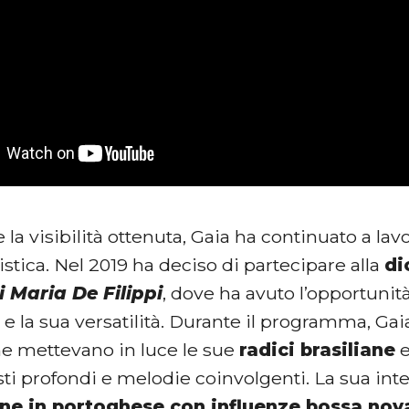
la visibilità ottenuta, Gaia ha continuato a lavo
tistica. Nel 2019 ha deciso di partecipare alla
di
i Maria De Filippi
, dove ha avuto l’opportunit
 e la sua versatilità. Durante il programma, Ga
che mettevano in luce le sue
radici brasiliane
e
sti profondi e melodie coinvolgenti. La sua int
ne in portoghese con influenze bossa nov