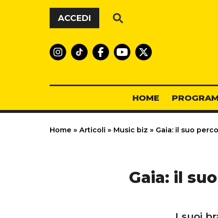
Vai al contenuto
ACCEDI
HOME
PROGRAM
Home
»
Articoli
»
Music biz
»
Gaia: il suo percor
Gaia: il su
I suoi b