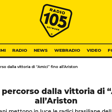
Radio 105
MI
RADIO
NEWS
WEBRADIO
VIDEO
F
so dalla vittoria di “Amici” fino all’Ariston
o percorso dalla vittoria di 
all’Ariston
rani mettono in luce le radici brasiliane de