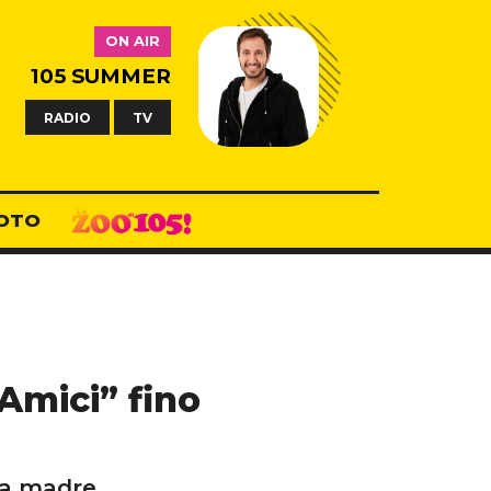
ON AIR
105 SUMMER
RADIO
TV
OTO
“Amici” fino
lla madre