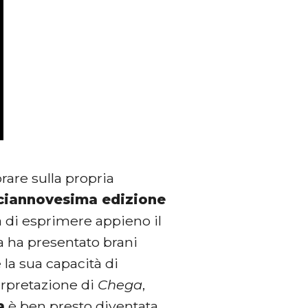
rare sulla propria
ciannovesima edizione
à di esprimere appieno il
ia ha presentato brani
 la sua capacità di
erpretazione di
Chega
,
a
è ben presto diventata