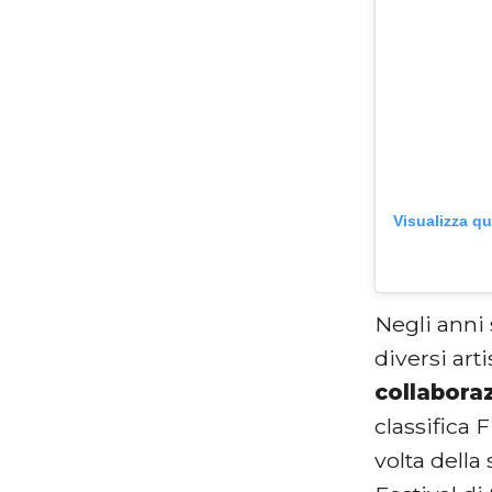
Visualizza q
Negli anni 
diversi art
collabora
classifica 
volta della