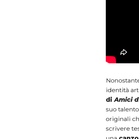
Nonostante 
identità ar
di
Amici d
suo talento
originali 
scrivere te
una
canzo