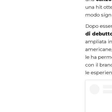
una hit ott
modo signif
Dopo essers
di debutt
ampliata in
americane,
le ha perme
con il bra
le esperien