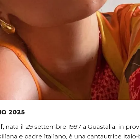
IO 2025
i
, nata il 29 settembre 1997 a Guastalla, in pro
liana e padre italiano, è una cantautrice italo