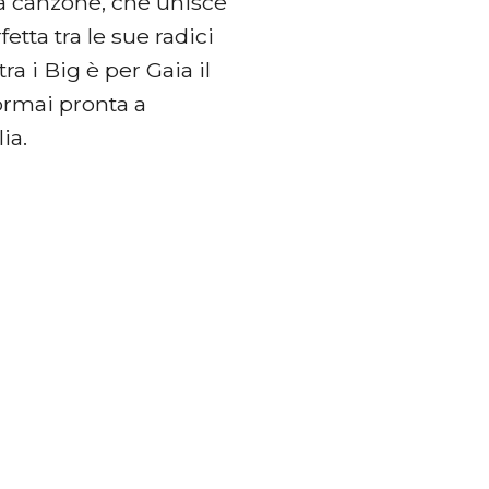
La canzone, che unisce
etta tra le sue radici
ra i Big è per Gaia il
ormai pronta a
ia.