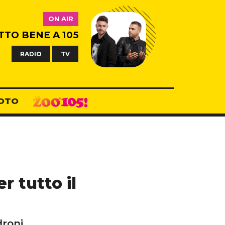
ON AIR
TTO BENE A 105
RADIO
TV
OTO
r tutto il
droni