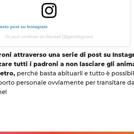
uesto post su Instagram
Un post condiviso da Gandalf (@ganddygram)
roni attraverso una serie di post su Insta
zare tutti i padroni a non lasciare gli anim
ietro,
perché basta abituarli e tutto è possibi
orto personale ovviamente per transitare da 
ne!