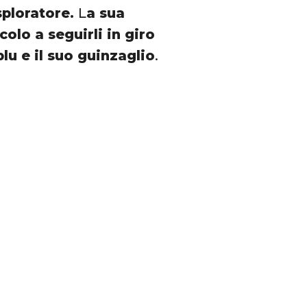
sploratore.
L
a sua
colo a seguirli in giro
lu e il suo guinzaglio
.