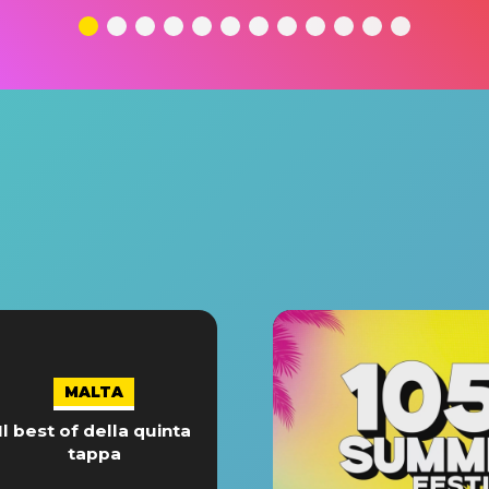
MALTA
Il best of della quinta
tappa