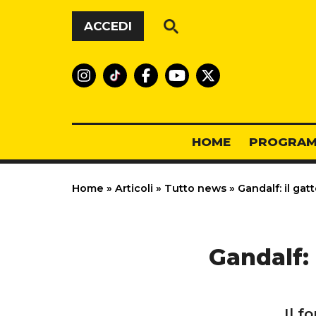
Vai al contenuto
ACCEDI
HOME
PROGRAM
Home
»
Articoli
»
Tutto news
»
Gandalf: il gat
Gandalf: 
Il f