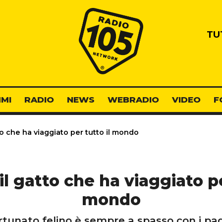
Radio 105
TU
MI
RADIO
NEWS
WEBRADIO
VIDEO
F
to che ha viaggiato per tutto il mondo
il gatto che ha viaggiato pe
mondo
ortunato felino è sempre a spasso con i pa