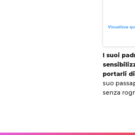
Visualizza q
I suoi pad
sensibiliz
portarli d
suo passap
senza rog