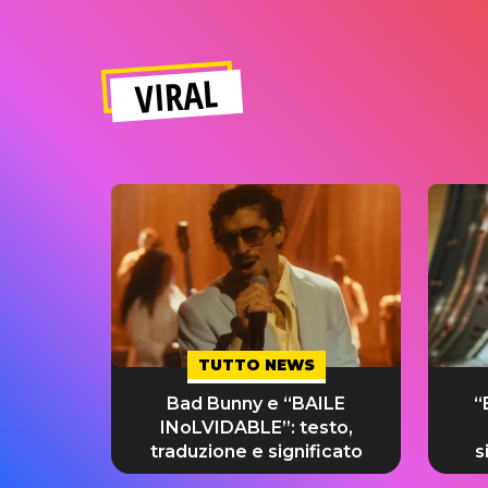
VIRAL
TUTTO NEWS
Bad Bunny e “BAILE
“
INoLVIDABLE”: testo,
traduzione e significato
s