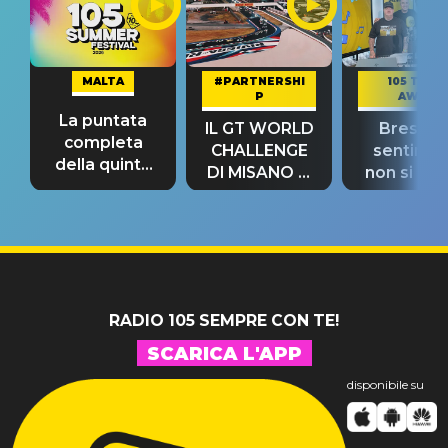
MALTA
#PARTNERSHI
105 TAKE
P
AWAY
La puntata
IL GT WORLD
Bresh: "I
completa
CHALLENGE
sentime
della quinta
DI MISANO si
non si pr
tappa
riconferma
fino alla n
un GRANDE
prima"
SUCCESSO!
RADIO 105 SEMPRE CON TE!
SCARICA L'APP
disponibile su