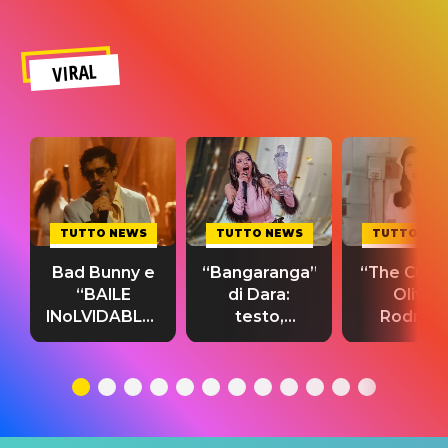
VIRAL
TUTTO NEWS
TUTTO NEWS
TUTTO NE
Bad Bunny e
“Bangaranga”
“The Cure”
“BAILE
di Dara:
Olivia
INoLVIDABLE”:
testo,
Rodrigo
testo,
traduzione e
testo,
traduzione e
significato
traduzion
significato
del singolo
significa