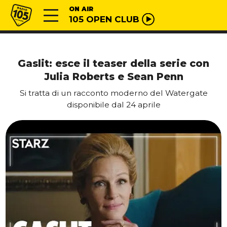
Vai al contenuto
Radio 105
ON AIR
105 OPEN CLUB
Gaslit: esce il teaser della serie con
Julia Roberts e Sean Penn
Si tratta di un racconto moderno del Watergate
disponibile dal 24 aprile