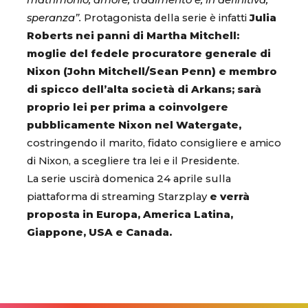
matrimonio, amore, tradimento e, in definitiva,
speranza”.
Protagonista della serie è infatti
Julia
Roberts nei panni di Martha Mitchell:
moglie del fedele procuratore generale di
Nixon (John Mitchell/Sean Penn) e membro
di spicco dell’alta società di Arkans; sarà
proprio lei per prima a coinvolgere
pubblicamente Nixon nel Watergate,
costringendo il marito, fidato consigliere e amico
di Nixon, a scegliere tra lei e il Presidente.
La serie uscirà domenica 24 aprile sulla
piattaforma di streaming Starzplay
e verrà
proposta in Europa, America Latina,
Giappone, USA e Canada.