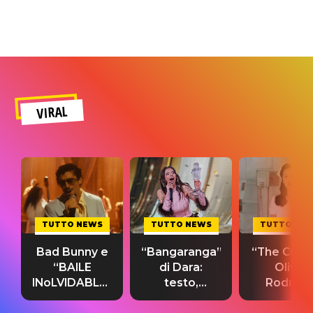
VIRAL
TUTTO NEWS
TUTTO NEWS
TUTTO NE
Bad Bunny e
“Bangaranga”
“The Cure”
“BAILE
di Dara:
Olivia
INoLVIDABLE”:
testo,
Rodrigo
testo,
traduzione e
testo,