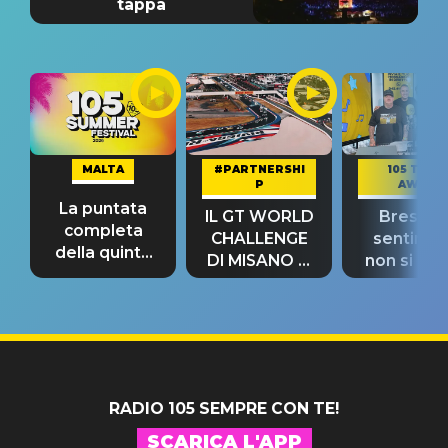
tappa
MALTA
#PARTNERSHI
105 TAKE
P
AWAY
La puntata
IL GT WORLD
Bresh: "I
completa
CHALLENGE
sentime
della quinta
DI MISANO si
non si pr
tappa
riconferma
fino alla n
un GRANDE
prima"
SUCCESSO!
RADIO 105 SEMPRE CON TE!
SCARICA L'APP