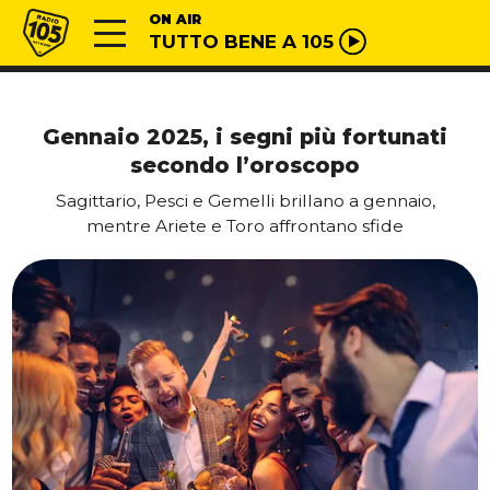
Vai al contenuto
Radio 105
ON AIR
TUTTO BENE A 105
Gennaio 2025, i segni più fortunati
secondo l’oroscopo
Sagittario, Pesci e Gemelli brillano a gennaio,
mentre Ariete e Toro affrontano sfide