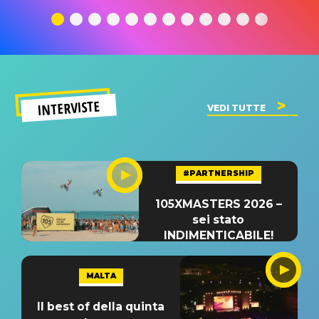
traduzione e
significato
traduzion
significato
del singolo
significa
INTERVISTE
VEDI TUTTE
#PARTNERSHIP
105XMASTERS 2026 –
sei stato
INDIMENTICABILE!
MALTA
Il best of della quinta