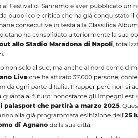
o al Festival di Sanremo e aver pubblicato un
a pubblico e critica che ha già conquistato il d
mane consecutive in testa alla Classifica Album d
oletano ha consolidato ulteriormente la sua p
 out allo Stadio Maradona di Napoli
, totali
i.
ro non solo al sud, ma anche al nord come dimo
lano Live
che ha attirato 37.000 persone, conf
fan da ogni parte d’Italia. Il rapper però non si
ià guarda al futuro: nonostante gli impegni esti
i palasport che partirà a marzo 2025
. Ques
nno alla già programmata esibizione dell’
25 l
romo di Agnano
della sua città.