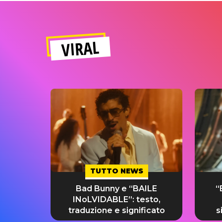
VIRAL
TUTTO NEWS
Bad Bunny e “BAILE
“
INoLVIDABLE”: testo,
traduzione e significato
s