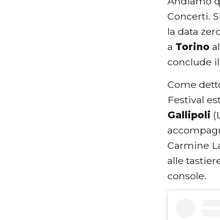
Andiamo qu
Concerti. 
la data zero
a
Torino
al
conclude i
Come detto
Festival es
Gallipoli
(L
accompagnar
Carmine La
alle tastie
console.