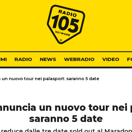
Radio 105
MI
RADIO
NEWS
WEBRADIO
VIDEO
F
 un nuovo tour nei palasport: saranno 5 date
nnuncia un nuovo tour nei 
saranno 5 date
è reduce dalle tre date sold out al Maradon