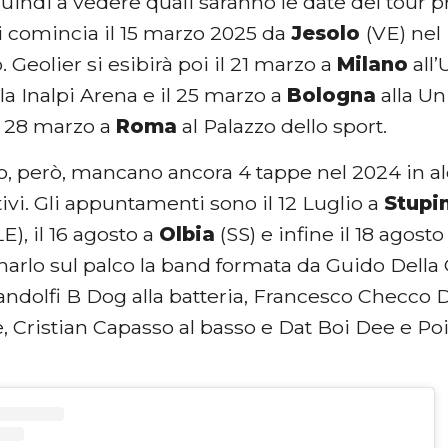
indi a vedere quali saranno le date del tour 
Si comincia il 15 marzo 2025 da
Jesolo
(VE) nel
. Geolier si esibirà poi il 21 marzo a
Milano
all’
la Inalpi Arena e il 25 marzo a
Bologna
alla Un
l 28 marzo a
Roma
al Palazzo dello sport.
, però, mancano ancora 4 tappe nel 2024 in alc
tivi. Gli appuntamenti sono il 12 Luglio a
Stupi
E), il 16 agosto a
Olbia
(SS) e infine il 18 agosto
lo sul palco la band formata da Guido Della Ga
ndolfi B Dog alla batteria, Francesco Checco 
re, Cristian Capasso al basso e Dat Boi Dee e Po