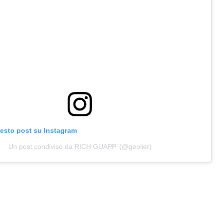
uesto post su Instagram
Un post condiviso da RICH GUAPP’ (@geolier)