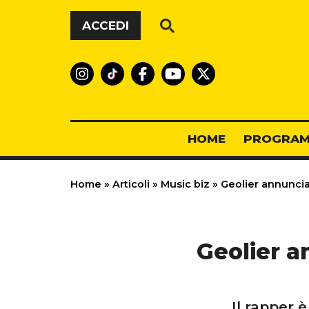
Vai al contenuto
ACCEDI
HOME
PROGRAM
Home
»
Articoli
»
Music biz
»
Geolier annuncia
Geolier a
Il rapper 