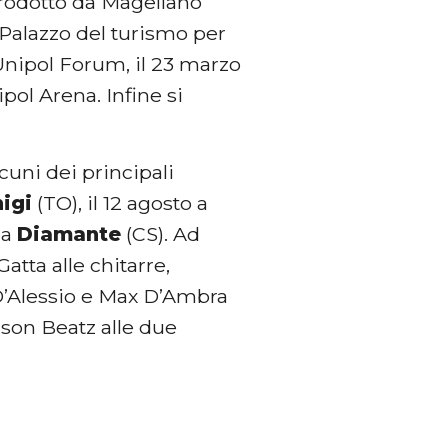
prodotto da Magellano
 Palazzo del turismo per
Unipol Forum, il 23 marzo
ipol Arena. Infine si
uni dei principali
nigi
(TO), il 12 agosto a
 a
Diamante
(CS). Ad
tta alle chitarre,
D’Alessio e Max D’Ambra
ison Beatz alle due