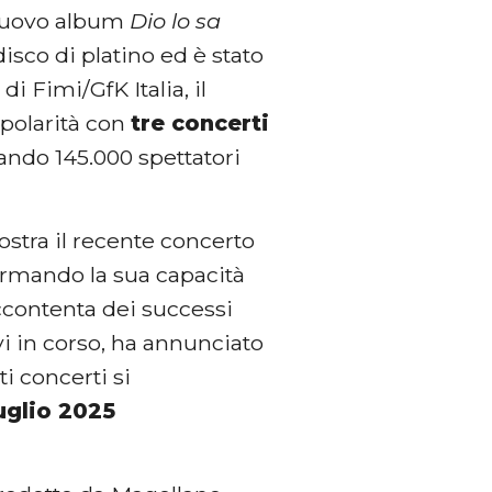
 nuovo album
Dio lo sa
isco di platino ed è stato
i Fimi/GfK Italia, il
opolarità con
tre concerti
zzando 145.000 spettatori
stra il recente concerto
ermando la sua capacità
 accontenta dei successi
vi in corso, ha annunciato
ti concerti si
uglio 2025