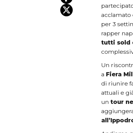
partecipat
acclamato d
per 3 setti
rapper nap
tutti sold
complessiv
Un riscont
a
Fiera Mi
di riunire 
attuali e g
un
tour ne
aggiungera
all’Ippod