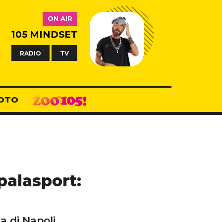
ON AIR
105 MINDSET
RADIO
TV
OTO
palasport:
a di Napoli