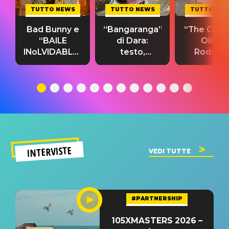
TUTTO NEWS
TUTTO NEWS
TUTTO NE
Bad Bunny e
“Bangaranga”
“The Cure”
“BAILE
di Dara:
Olivia
INoLVIDABLE”:
testo,
Rodrigo
testo,
traduzione e
testo,
traduzione e
significato
traduzion
significato
del singolo
significa
INTERVISTE
VEDI TUTTE
#PARTNERSHIP
105XMASTERS 2026 –