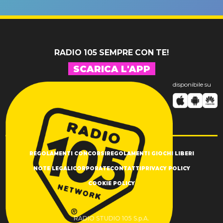
un GRANDE
prima"
SUCCESSO!
RADIO 105 SEMPRE CON TE!
SCARICA L'APP
disponibile su
REGOLAMENTI CONCORSI
REGOLAMENTI GIOCHI LIBERI
NOTE LEGALI
CORPORATE
CONTATTI
PRIVACY POLICY
COOKIE POLICY
RADIO STUDIO 105 S.p.A.