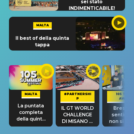
sei stato
INDIMENTICABILE!
MALTA
Il best of della quinta
tappa
MALTA
#PARTNERSHI
105 TAKE
P
AWAY
La puntata
IL GT WORLD
Bresh: "I
completa
CHALLENGE
sentime
della quinta
DI MISANO si
non si pr
tappa
riconferma
fino alla n