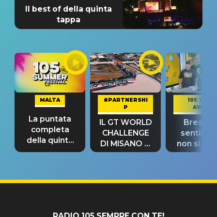
Il best of della quinta
tappa
MALTA
#PARTNERSHI
105 TAKE
P
AWAY
La puntata
IL GT WORLD
Bresh: "I
completa
CHALLENGE
sentime
della quinta
DI MISANO si
non si pr
tappa
riconferma
fino alla n
un GRANDE
prima"
SUCCESSO!
RADIO 105 SEMPRE CON TE!