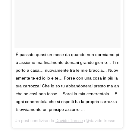
È passato quasi un mese da quando non dormiamo pi
ù assieme ma finalmente domani grande giorno… Ti ri
porto a casa… nuovamente tra le mie braccia… Nuov
amente te ed io io e te… Forse con una cosa in più la
tua carrozza! Che io so tu abbandonerai presto ma an
che se così non fosse… Sarai la mia cenerentola… E
ogni cenerentola che si rispetti ha la propria carrozza
E ovviamente un principe azzurro …
Un post condiviso da
Davide Tresse
(@davide.tresse) in data: