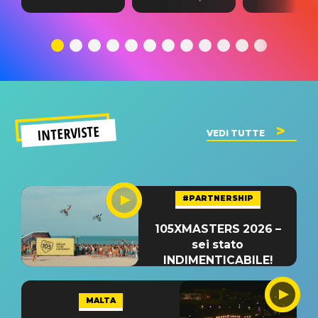
testo,
traduzione e
testo,
traduzione e
significato
traduzion
significato
del singolo
significa
INTERVISTE
VEDI TUTTE
#PARTNERSHIP
105XMASTERS 2026 –
sei stato
INDIMENTICABILE!
MALTA