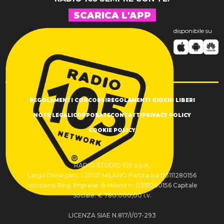
SCARICA L'APP
disponibile su
REGOLAMENTI CONCORSI
REGOLAMENTI GIOCHI LIBERI
NOTE LEGALI
CORPORATE
CONTATTI
PRIVACY POLICY
COOKIE POLICY
RADIO STUDIO 105 S.p.A.
Largo Donegani, 1 20121 MILANO Partita Iva 03111280156
Iscrizione Reg. Imprese di Milano n. 03111280156 Capitale
Sociale: € 780.000,00 i.v.
LICENZA SIAE N.817/I/07-293