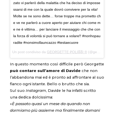
zato vi parlerò della malattia che ha deciso di imposse
ssarsi di me con la quale dovrò convivere per la vita!
Molte se ne sono dette… forse troppe ma prometto ch
e ve ne parlerò a cuore aperto per aiutare chi come m
e ne è vittima… per lanciare il messaggio che che con
la forza di volontà si può tornare a volare!! #nonhopau
radite #nonsimollauncazzo #testaecuore
Un post condiviso da
GEOᖇGETTE ᑭOᒪIᘔᘔI ®
(@georgettepol) in data:
In questo momento così difficile però Georgette
può contare sull’amore di Davide
che non
l’abbandona mai ed è pronto ad affrontare al suo
fianco ogni istante. Bello o brutto che sia.
Sul suo
Instagram
, Davide le ha infatti scritto
una dedica dolcissima:
«
È passato quasi un mese da quando non
dormiamo più assieme ma finalmente domani