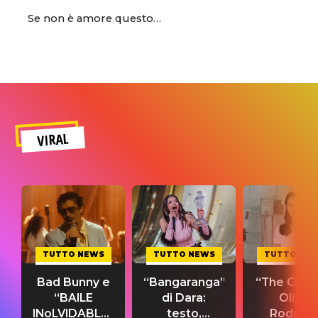
Se non è amore questo…
VIRAL
TUTTO NEWS
TUTTO NEWS
TUTTO NE
Bad Bunny e
“Bangaranga”
“The Cure”
“BAILE
di Dara:
Olivia
INoLVIDABLE”:
testo,
Rodrigo