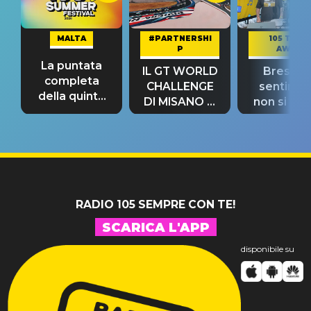
MALTA
#PARTNERSHI
105 TAKE
P
AWAY
La puntata
IL GT WORLD
Bresh: "I
completa
CHALLENGE
sentime
della quinta
DI MISANO si
non si pr
tappa
riconferma
fino alla n
un GRANDE
prima"
SUCCESSO!
RADIO 105 SEMPRE CON TE!
SCARICA L'APP
disponibile su