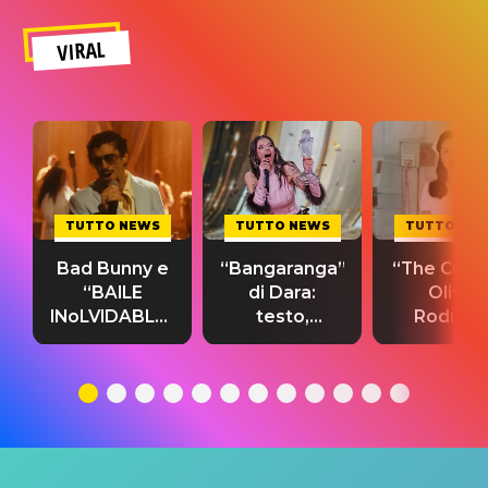
VIRAL
TUTTO NEWS
TUTTO NEWS
TUTTO NE
Bad Bunny e
“Bangaranga”
“The Cure”
“BAILE
di Dara:
Olivia
INoLVIDABLE”:
testo,
Rodrigo
testo,
traduzione e
testo,
traduzione e
significato
traduzion
significato
del singolo
significa