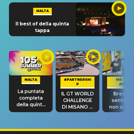
MALTA
Il best of della quinta
tappa
MALTA
#PARTNERSHI
105 TAKE
P
AWAY
La puntata
IL GT WORLD
Bresh: "I
completa
CHALLENGE
sentime
della quinta
DI MISANO si
non si pr
tappa
riconferma
fino alla n
un GRANDE
prima"
SUCCESSO!