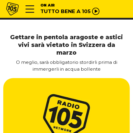
Vai al contenuto
Radio 105
ON AIR
TUTTO BENE A 105
Gettare in pentola aragoste e astici
vivi sarà vietato in Svizzera da
marzo
O meglio, sarà obbligatorio stordirli prima di
immergerli in acqua bollente