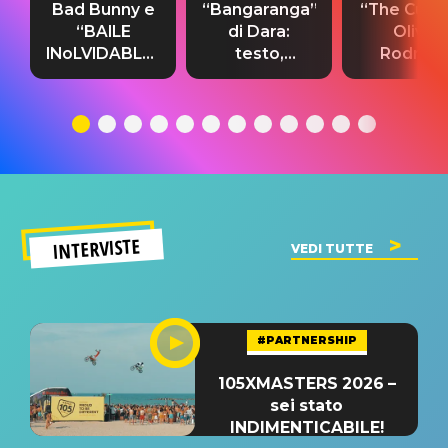
Bad Bunny e
“Bangaranga”
“The Cure”
“BAILE
di Dara:
Olivia
INoLVIDABLE”:
testo,
Rodrigo
testo,
traduzione e
testo,
traduzione e
significato
traduzion
significato
del singolo
significa
INTERVISTE
VEDI TUTTE
#PARTNERSHIP
105XMASTERS 2026 –
sei stato
INDIMENTICABILE!