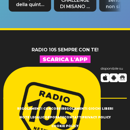
CHALLENGE
sentime
della quinta
DI MISANO si
non si pr
tappa
riconferma
fino alla n
un GRANDE
prima"
SUCCESSO!
RADIO 105 SEMPRE CON TE!
SCARICA L'APP
disponibile su
REGOLAMENTI CONCORSI
REGOLAMENTI GIOCHI LIBERI
NOTE LEGALI
CORPORATE
CONTATTI
PRIVACY POLICY
COOKIE POLICY