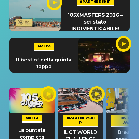
#PARTNERSHIP
105XMASTERS 2026 –
sei stato
INDIMENTICABILE!
MALTA
Il best of della quinta
tappa
MALTA
#PARTNERSHI
105 TAKE
P
AWAY
La puntata
IL GT WORLD
Bresh: "I
completa