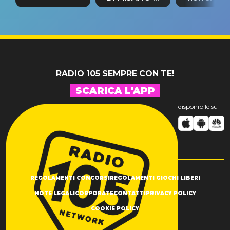
tappa
riconferma
fino alla n
un GRANDE
prima"
SUCCESSO!
RADIO 105 SEMPRE CON TE!
SCARICA L'APP
disponibile su
REGOLAMENTI CONCORSI
REGOLAMENTI GIOCHI LIBERI
NOTE LEGALI
CORPORATE
CONTATTI
PRIVACY POLICY
COOKIE POLICY