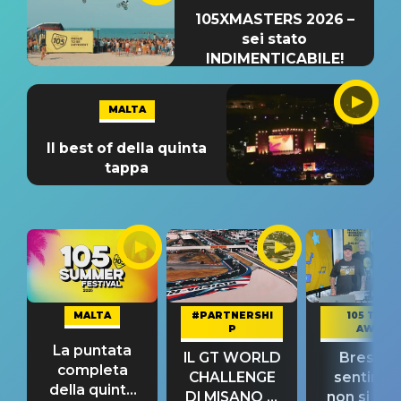
105XMASTERS 2026 –
sei stato
INDIMENTICABILE!
MALTA
Il best of della quinta
tappa
MALTA
#PARTNERSHI
105 TAKE
P
AWAY
La puntata
IL GT WORLD
Bresh: "I
completa
CHALLENGE
sentime
della quinta
DI MISANO si
non si pr