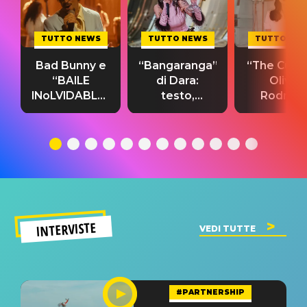
TUTTO NEWS
TUTTO NEWS
TUTTO NE
Bad Bunny e
“Bangaranga”
“The Cure”
“BAILE
di Dara:
Olivia
INoLVIDABLE”:
testo,
Rodrigo
testo,
traduzione e
testo,
traduzione e
significato
traduzion
significato
del singolo
significa
INTERVISTE
VEDI TUTTE
#PARTNERSHIP