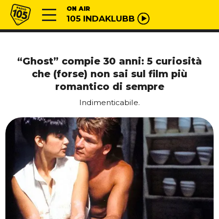
Vai al contenuto
Radio 105
ON AIR
105 INDAKLUBB
“Ghost” compie 30 anni: 5 curiosità
che (forse) non sai sul film più
romantico di sempre
Indimenticabile.