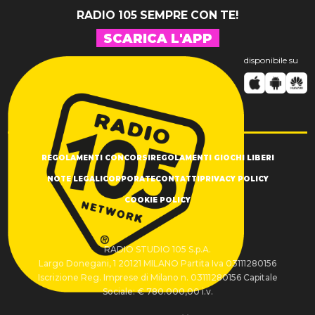
RADIO 105 SEMPRE CON TE!
SCARICA L'APP
disponibile su
REGOLAMENTI CONCORSI
REGOLAMENTI GIOCHI LIBERI
NOTE LEGALI
CORPORATE
CONTATTI
PRIVACY POLICY
COOKIE POLICY
RADIO STUDIO 105 S.p.A.
Largo Donegani, 1 20121 MILANO Partita Iva 03111280156
Iscrizione Reg. Imprese di Milano n. 03111280156 Capitale
Sociale: € 780.000,00 i.v.