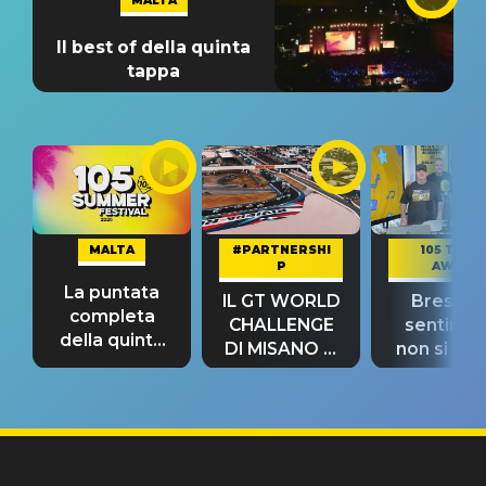
MALTA
Il best of della quinta
tappa
MALTA
#PARTNERSHI
105 TAKE
P
AWAY
La puntata
IL GT WORLD
Bresh: "I
completa
CHALLENGE
sentime
della quinta
DI MISANO si
non si pr
tappa
riconferma
fino alla n
un GRANDE
prima"
SUCCESSO!