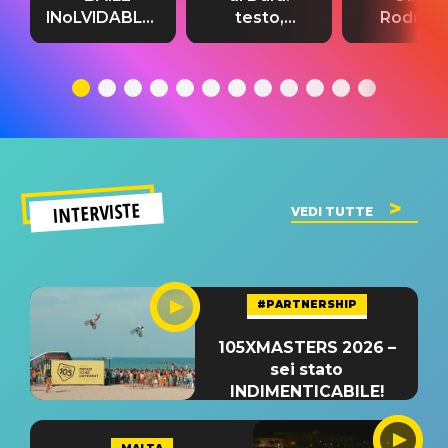
INoLVIDABLE”:
testo,
Rodrigo
testo,
traduzione e
testo,
traduzione e
significato
traduzion
significato
del singolo
significa
INTERVISTE
VEDI TUTTE
#PARTNERSHIP
105XMASTERS 2026 –
sei stato
INDIMENTICABILE!