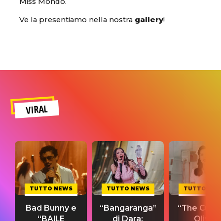
Miss Mondo.
Ve la presentiamo nella nostra
gallery
!
VIRAL
TUTTO NEWS
TUTTO NEWS
TUTTO NE
Bad Bunny e
“Bangaranga”
“The Cure”
“BAILE
di Dara:
Olivia