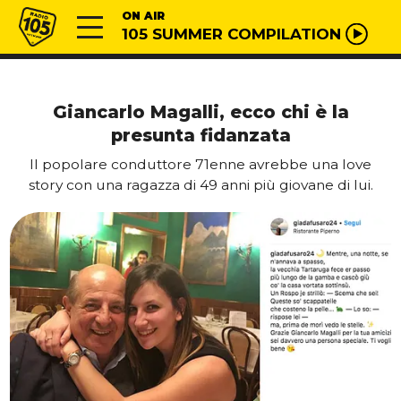
Vai al contenuto
Radio 105
ON AIR
105 SUMMER COMPILATION
Giancarlo Magalli, ecco chi è la
presunta fidanzata
Il popolare conduttore 71enne avrebbe una love
story con una ragazza di 49 anni più giovane di lui.