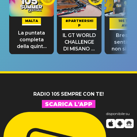
MALTA
#PARTNERSHI
105 TAKE
P
AWAY
La puntata
IL GT WORLD
Bresh: "I
completa
CHALLENGE
sentime
della quinta
DI MISANO si
non si pr
tappa
riconferma
fino alla n
un GRANDE
prima"
SUCCESSO!
RADIO 105 SEMPRE CON TE!
SCARICA L'APP
disponibile su