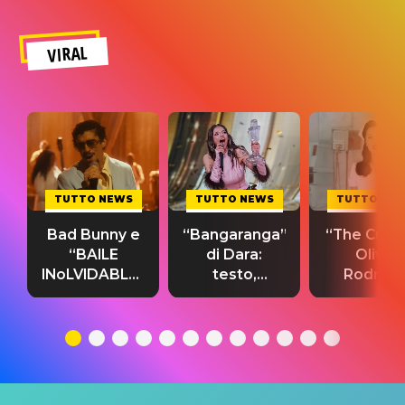
VIRAL
TUTTO NEWS
TUTTO NEWS
TUTTO NE
Bad Bunny e
“Bangaranga”
“The Cure”
“BAILE
di Dara:
Olivia
INoLVIDABLE”:
testo,
Rodrigo
testo,
traduzione e
testo,
traduzione e
significato
traduzion
significato
del singolo
significa