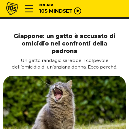
Vai al contenuto
Radio 105
ON AIR
105 MINDSET
Giappone: un gatto è accusato di
omicidio nei confronti della
padrona
Un gatto randagio sarebbe il colpevole
dell’omicidio di un’anziana donna. Ecco perché.