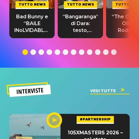
TUTTO NEWS
TUTTO NEWS
TUTTO NE
Bad Bunny e
“Bangaranga”
“The Cure”
“BAILE
di Dara:
Olivia
INoLVIDABLE”:
testo,
Rodrigo
testo,
traduzione e
testo,
traduzione e
significato
traduzion
significato
del singolo
significa
INTERVISTE
VEDI TUTTE
#PARTNERSHIP
105XMASTERS 2026 –