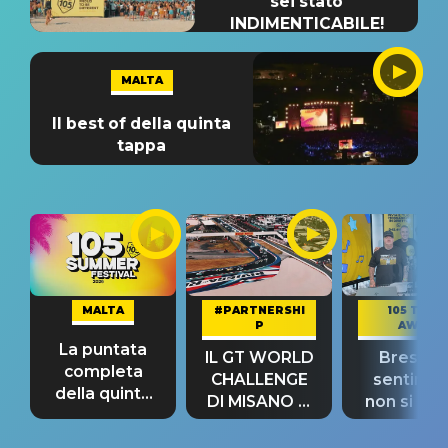
sei stato
INDIMENTICABILE!
MALTA
Il best of della quinta
tappa
MALTA
#PARTNERSHI
105 TAKE
P
AWAY
La puntata
IL GT WORLD
Bresh: "I
completa
CHALLENGE
sentime
della quinta
DI MISANO si
non si pr
tappa
riconferma
fino alla n
un GRANDE
prima"