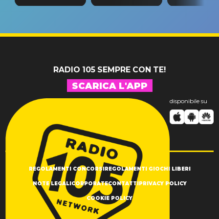
tappa
riconferma
fino alla n
un GRANDE
prima"
SUCCESSO!
RADIO 105 SEMPRE CON TE!
SCARICA L'APP
disponibile su
REGOLAMENTI CONCORSI
REGOLAMENTI GIOCHI LIBERI
NOTE LEGALI
CORPORATE
CONTATTI
PRIVACY POLICY
COOKIE POLICY