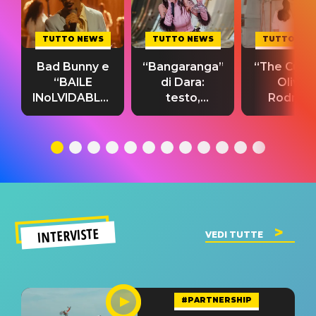
TUTTO NEWS
TUTTO NEWS
TUTTO NE
Bad Bunny e
“Bangaranga”
“The Cure”
“BAILE
di Dara:
Olivia
INoLVIDABLE”:
testo,
Rodrigo
testo,
traduzione e
testo,
traduzione e
significato
traduzion
significato
del singolo
significa
INTERVISTE
VEDI TUTTE
#PARTNERSHIP