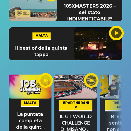
105XMASTERS 2026 –
sei stato
INDIMENTICABILE!
MALTA
Il best of della quinta
tappa
MALTA
#PARTNERSHI
105 TAKE
P
AWAY
La puntata
IL GT WORLD
Bresh: "I
completa
CHALLENGE
sentime
della quinta
DI MISANO si
non si pr