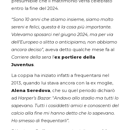
presumibile che il matrimonio verrà celebrato
entro la fine del 2024.
“Sono 10 anni che stiamo insieme, siamo molto
sereni e felici, questa è la cosa più importante.
Volevamo sposarci nel giugno 2024, ma per via
dell’Europeo o slitta o anticipiamo, non abbiamo
ancora deciso”,
aveva detto qualche mese fa al
Corriere della sera
l’
ex portiere della
Juventus
.
La coppia ha iniziato infatti a frequentarsi nel
2013, quando lui stava ancora con la ex moglie,
Alena Seredova
, che su quel periodo dichiarò
ad
Harper’s Bazar
: “
Andavo allo stadio ma tutti lo
sapevano. Tutti i cosiddetti amici e conoscenti del
calcio alla fine mi hanno detto che lo sapevano.
Ho smesso di frequentarli”.