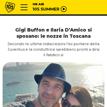
Vai al contenuto
Radio 105
ON AIR
105 SUMMER
Gigi Buffon e Ilaria D’Amico si
sposano: le nozze in Toscana
Secondo le ultime indiscrezioni l’ex portiere della
Juventus e la conduttrice sarebbero pronti a dirsi
il fatidico sì