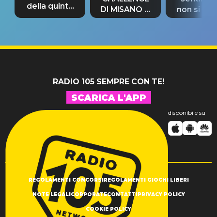
della quinta
DI MISANO si
non si pr
tappa
riconferma
fino alla n
un GRANDE
prima"
SUCCESSO!
RADIO 105 SEMPRE CON TE!
SCARICA L'APP
disponibile su
REGOLAMENTI CONCORSI
REGOLAMENTI GIOCHI LIBERI
NOTE LEGALI
CORPORATE
CONTATTI
PRIVACY POLICY
COOKIE POLICY