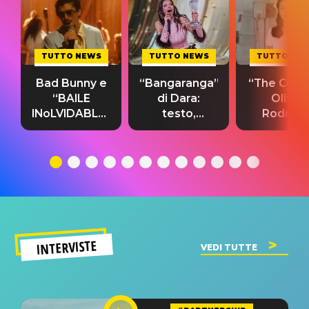
TUTTO NEWS
TUTTO NEWS
TUTTO NE
Bad Bunny e
“Bangaranga”
“The Cure”
“BAILE
di Dara:
Olivia
INoLVIDABLE”:
testo,
Rodrigo
testo,
traduzione e
testo,
traduzione e
significato
traduzion
significato
del singolo
significa
INTERVISTE
VEDI TUTTE