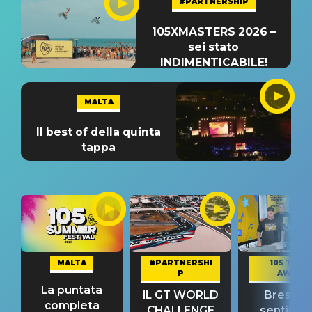
#PARTNERSHIP
105XMASTERS 2026 –
sei stato
INDIMENTICABILE!
MALTA
Il best of della quinta
tappa
MALTA
#PARTNERSHI
105 TAKE
P
AWAY
La puntata
IL GT WORLD
Bresh: "I
completa
CHALLENGE
sentime