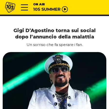
Vai al contenuto
Radio 105
ON AIR
105 SUMMER
Gigi D’Agostino torna sui social
dopo l’annuncio della malattia
Un sorriso che fa sperare i fan.