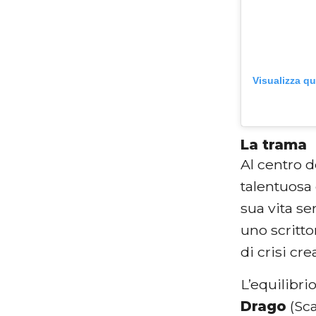
Visualizza q
La trama
Al centro 
talentuosa 
sua vita s
uno scritt
di crisi cr
L’equilibri
Drago
(Sca