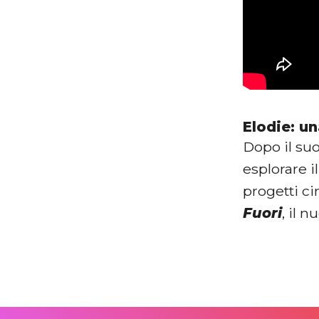
Elodie: un
Dopo il su
esplorare i
progetti ci
Fuori
, il 