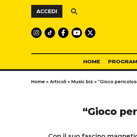
Vai al contenuto
ACCEDI
HOME
PROGRAM
Home
»
Articoli
»
Music biz
»
“Gioco pericoloso
“Gioco per
Con il suo fascino magnetic