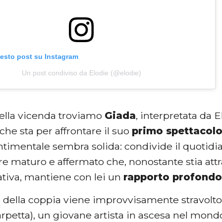
uesto post su Instagram
Un post condiviso da Elodie (@elodie)
della vicenda troviamo
Giada
, interpretata da E
che sta per affrontare il suo
primo spettacolo
entimentale sembra solida: condivide il quotid
ore maturo e affermato che, nonostante stia 
eativa, mantiene con lei un
rapporto profondo
o della coppia viene improvvisamente stravolto 
rpetta), un giovane artista in ascesa nel mondo