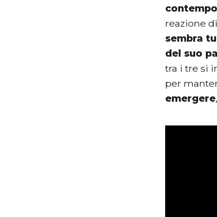
contempo
reazione di
sembra tu
del suo p
tra i tre s
per mantene
emergere