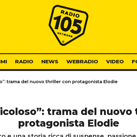
Radio 105
MI
RADIO
NEWS
WEBRADIO
VIDEO
F
”: trama del nuovo thriller con protagonista Elodie
icoloso”: trama del nuovo t
protagonista Elodie
o e una storia ricca di suspense, passione