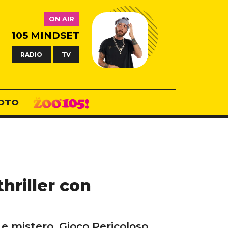
ON AIR
105 MINDSET
RADIO
TV
OTO
hriller con
 e mistero, Gioco Pericoloso