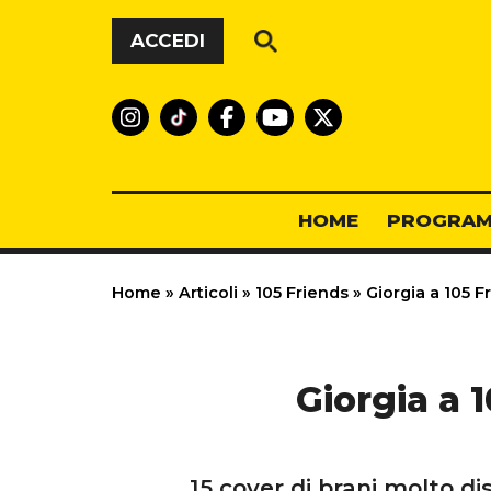
Vai al contenuto
ACCEDI
HOME
PROGRAM
Home
»
Articoli
»
105 Friends
»
Giorgia a 105 F
Giorgia a 
15 cover di brani molto dis