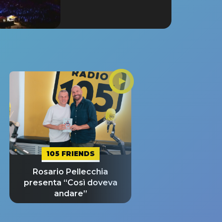
105 FRIENDS
Rosario Pellecchia
presenta “Così doveva
andare”