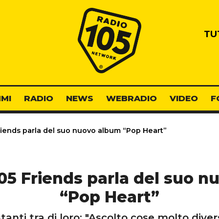
Radio 105
TU
MI
RADIO
NEWS
WEBRADIO
VIDEO
F
riends parla del suo nuovo album “Pop Heart”
105 Friends parla del suo 
“Pop Heart”
tanti tra di loro: "Ascolto cose molto diver