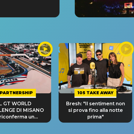
PARTNERSHIP
105 TAKE AWAY
IL GT WORLD
Bresh: "Il sentiment non
LENGE DI MISANO
si prova fino alla notte
 riconferma un
prima"
NDE SUCCESSO!