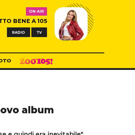
ON AIR
TTO BENE A 105
RADIO
TV
OTO
nuovo album
se e quindi era inevitabile"