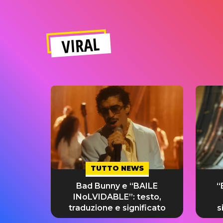
VIRAL
TUTTO NEWS
Bad Bunny e “BAILE
“
INoLVIDABLE”: testo,
traduzione e significato
s