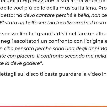
e fa dell’interpretazione la sua arma vincente 
elle voci più belle della musica italiana. P
 detto:
“la devo cantare perché è bella, non c
’ stato un bell’esercizio focalizzarmi sul testo 
 spesso limita i grandi artisti nel fare un alb
negli ascoltatori un confronto con l’originale
on c’ho pensato perché sono una degli anni ’80
ute con piacere. Il confronto secondo me nella
se la deve godere”
.
 dettagli sul disco ti basta guardare la video in