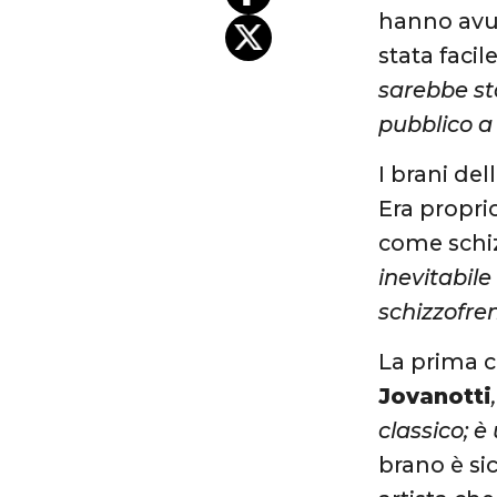
hanno avut
stata facile
sarebbe sta
pubblico a
I brani del
Era propri
come schi
inevitabile
schizzofre
La prima c
Jovanotti
classico; è 
brano è si