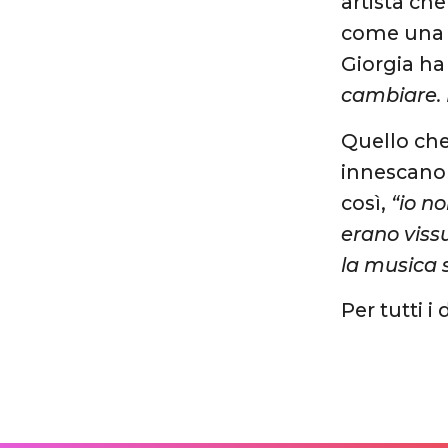
artista ch
come una d
Giorgia ha
cambiare. E
Quello che
innescano 
così,
“io n
erano viss
la musica 
Per tutti i