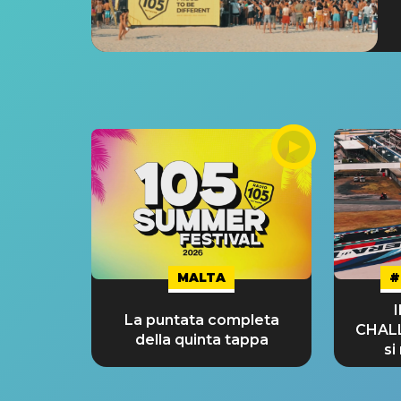
MALTA
#
La puntata completa
CHAL
della quinta tappa
si
GRA