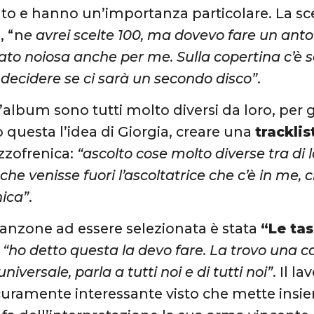
o e hanno un’importanza particolare. La sc
, “n
e avrei scelte 100, ma dovevo fare un anto
to noiosa anche per me. Sulla copertina c’è scri
 decidere se ci sarà un secondo disco”
.
l’album sono tutti molto diversi da loro, per 
o questa l’idea di Giorgia, creare una
tracklis
zzofrenica:
“ascolto cose molto diverse tra di 
 che venisse fuori l’ascoltatrice che c’è in me
nica”
.
anzone ad essere selezionata è stata
“Le tas
, “ho detto questa la devo fare. La trovo una
universale, parla a tutti noi e di tutti noi”
. Il l
curamente interessante visto che mette insi