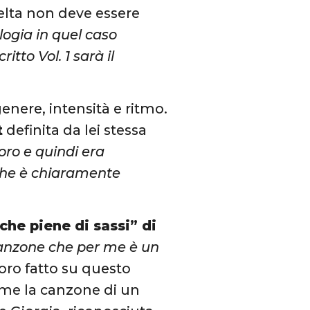
elta non deve essere
logia in quel caso
tto Vol. 1 sarà il
genere, intensità e ritmo.
t
definita da lei stessa
loro e quindi era
, che è chiaramente
che piene di sassi” di
 canzone che per me è un
avoro fatto su questo
eme la canzone di un