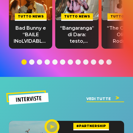
TUTTO NEWS
TUTTO NEWS
TUTTO NE
Bad Bunny e
“Bangaranga”
“The Cure”
“BAILE
di Dara:
Olivia
INoLVIDABLE”:
testo,
Rodrigo
testo,
traduzione e
testo,
traduzione e
significato
traduzion
significato
del singolo
significa
INTERVISTE
VEDI TUTTE
#PARTNERSHIP