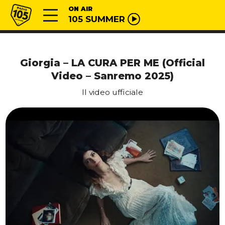
Vai al contenuto
Radio 105
ON AIR
105 SUMMER
Giorgia – LA CURA PER ME (Official
Video – Sanremo 2025)
Il video ufficiale