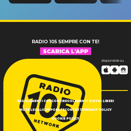
tappa
riconferma
fino alla n
un GRANDE
prima"
SUCCESSO!
RADIO 105 SEMPRE CON TE!
SCARICA L'APP
disponibile su
REGOLAMENTI CONCORSI
REGOLAMENTI GIOCHI LIBERI
NOTE LEGALI
CORPORATE
CONTATTI
PRIVACY POLICY
COOKIE POLICY