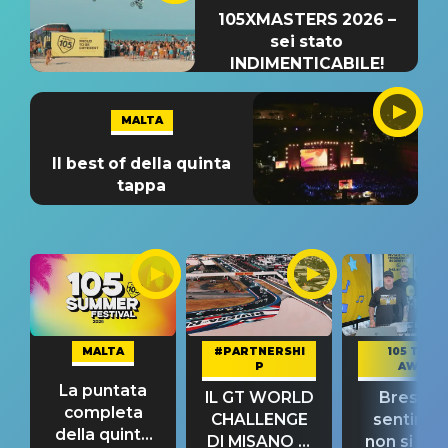
105XMASTERS 2026 –
sei stato
INDIMENTICABILE!
MALTA
Il best of della quinta
tappa
MALTA
#PARTNERSHI
105 TAKE
P
AWAY
La puntata
IL GT WORLD
Bresh: "I
completa
CHALLENGE
sentime
della quinta
DI MISANO si
non si pr