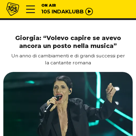
Vai al contenuto
Radio 105
ON AIR
105 INDAKLUBB
Giorgia: “Volevo capire se avevo
ancora un posto nella musica”
Un anno di cambiamenti e di grandi successi per
la cantante romana