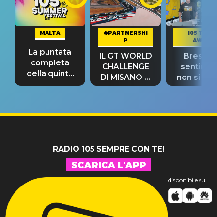
MALTA
#PARTNERSHI
105 TAKE
P
AWAY
La puntata
IL GT WORLD
Bresh: "I
completa
CHALLENGE
sentime
della quinta
DI MISANO si
non si pr
tappa
riconferma
fino alla n
un GRANDE
prima"
SUCCESSO!
RADIO 105 SEMPRE CON TE!
SCARICA L'APP
disponibile su