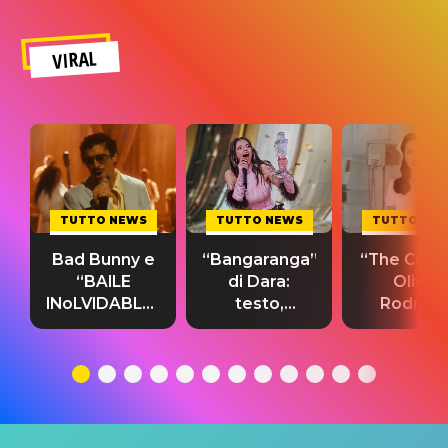
VIRAL
TUTTO NEWS
TUTTO NEWS
TUTTO NE
Bad Bunny e
“Bangaranga”
“The Cure”
“BAILE
di Dara:
Olivia
INoLVIDABLE”:
testo,
Rodrigo
testo,
traduzione e
testo,
traduzione e
significato
traduzion
significato
del singolo
significa