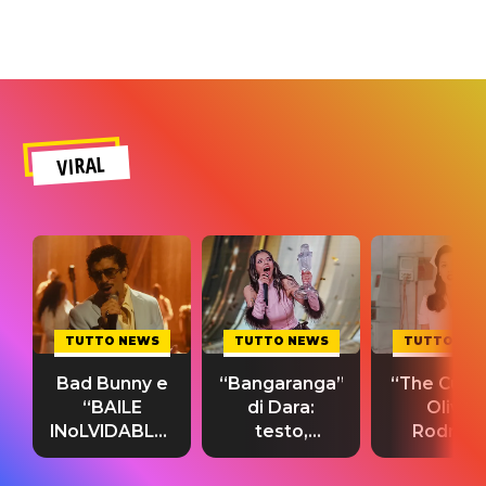
VIRAL
TUTTO NEWS
TUTTO NEWS
TUTTO NE
Bad Bunny e
“Bangaranga”
“The Cure”
“BAILE
di Dara:
Olivia
INoLVIDABLE”:
testo,
Rodrigo
testo,
traduzione e
testo,
traduzione e
significato
traduzion