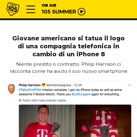
Vai al contenuto
Radio 105
ON AIR
105 SUMMER
Giovane americano si tatua il logo
di una compagnia telefonica in
cambio di un iPhone 8
Niente prestito o contratto. Philip Harrison ci
racconta come ha avuto il suo nuovo smartphone