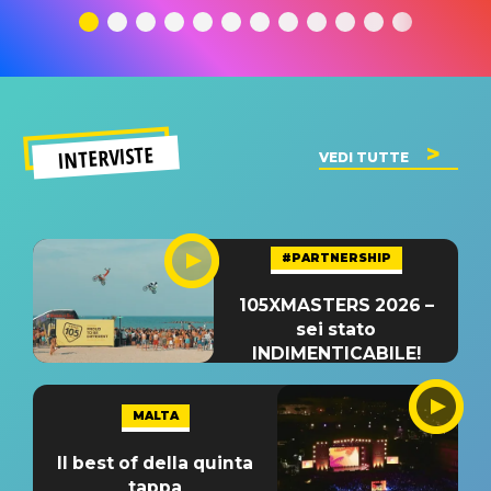
significato
del singolo
significa
INTERVISTE
VEDI TUTTE
#PARTNERSHIP
105XMASTERS 2026 –
sei stato
INDIMENTICABILE!
MALTA
Il best of della quinta
tappa