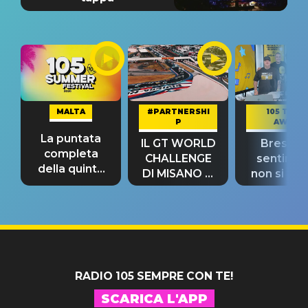
MALTA
#PARTNERSHI
105 TAKE
P
AWAY
La puntata
IL GT WORLD
Bresh: "I
completa
CHALLENGE
sentime
della quinta
DI MISANO si
non si pr
tappa
riconferma
fino alla n
un GRANDE
prima"
SUCCESSO!
RADIO 105 SEMPRE CON TE!
SCARICA L'APP