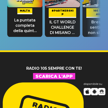
MALTA
#PARTNERSHI
105 TAKE
P
AWAY
La puntata
IL GT WORLD
Bresh: "I
completa
CHALLENGE
sentime
della quinta
DI MISANO si
non si pr
tappa
riconferma
fino alla n
un GRANDE
prima"
SUCCESSO!
RADIO 105 SEMPRE CON TE!
SCARICA L'APP
disponibile su