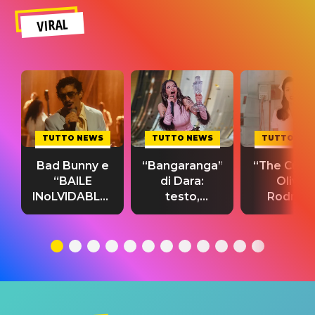
VIRAL
TUTTO NEWS
TUTTO NEWS
TUTTO NE
Bad Bunny e
“Bangaranga”
“The Cure”
“BAILE
di Dara:
Olivia
INoLVIDABLE”:
testo,
Rodrigo
testo,
traduzione e
testo,
traduzione e
significato
traduzion
significato
del singolo
significa