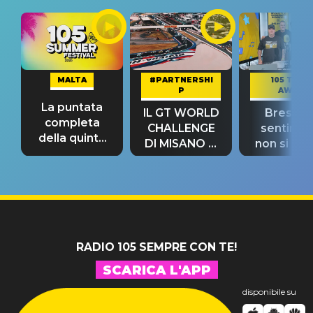
MALTA
#PARTNERSHI
105 TAKE
P
AWAY
La puntata
IL GT WORLD
Bresh: "I
completa
CHALLENGE
sentime
della quinta
DI MISANO si
non si pr
tappa
riconferma
fino alla n
un GRANDE
prima"
SUCCESSO!
RADIO 105 SEMPRE CON TE!
SCARICA L'APP
disponibile su