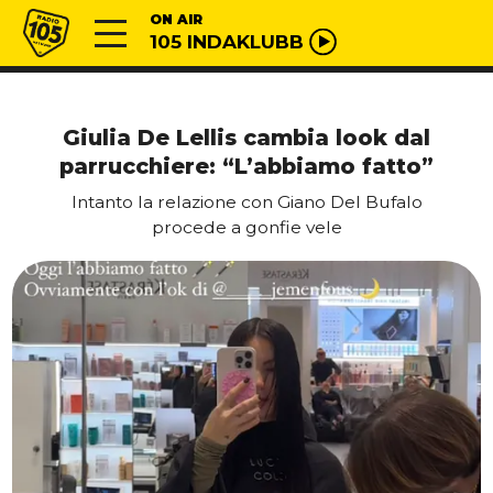
Vai al contenuto
Radio 105
ON AIR
105 INDAKLUBB
Giulia De Lellis cambia look dal
parrucchiere: “L’abbiamo fatto”
Intanto la relazione con Giano Del Bufalo
procede a gonfie vele