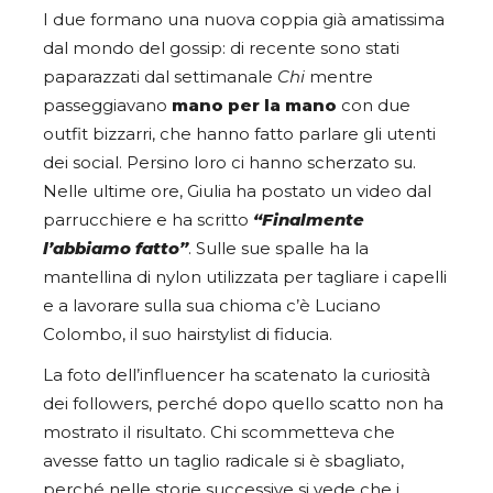
I due formano una nuova coppia già amatissima
dal mondo del gossip: di recente sono stati
paparazzati dal settimanale
Chi
mentre
passeggiavano
mano per la mano
con due
outfit bizzarri, che hanno fatto parlare gli utenti
dei social. Persino loro ci hanno scherzato su.
Nelle ultime ore, Giulia ha postato un video dal
parrucchiere e ha scritto
“Finalmente
l’abbiamo fatto”
. Sulle sue spalle ha la
mantellina di nylon utilizzata per tagliare i capelli
e a lavorare sulla sua chioma c’è Luciano
Colombo, il suo hairstylist di fiducia.
La foto dell’influencer ha scatenato la curiosità
dei followers, perché dopo quello scatto non ha
mostrato il risultato. Chi scommetteva che
avesse fatto un taglio radicale si è sbagliato,
perché nelle storie successive si vede che i