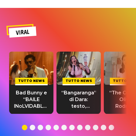
VIRAL
TUTTO NEWS
TUTTO NEWS
TUTTO NE
Bad Bunny e
“Bangaranga”
“The Cure”
“BAILE
di Dara:
Olivia
INoLVIDABLE”:
testo,
Rodrigo
testo,
traduzione e
testo,
traduzione e
significato
traduzion
significato
del singolo
significa