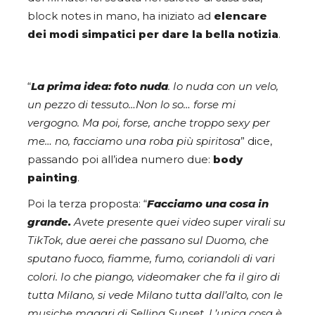
block notes in mano, ha iniziato ad
elencare
dei modi simpatici per dare la bella notizia
.
“
La prima idea: foto nuda
. Io nuda con un velo,
un pezzo di tessuto…Non lo so… forse mi
vergogno. Ma poi, forse, anche troppo sexy per
me… no, facciamo una roba più spiritosa
” dice,
passando poi all’idea numero due:
body
painting
.
Poi la terza proposta: “
Facciamo una cosa in
grande.
Avete presente quei video super virali su
TikTok, due aerei che passano sul Duomo, che
sputano fuoco, fiamme, fumo, coriandoli di vari
colori. Io che piango, videomaker che fa il giro di
tutta Milano, si vede Milano tutta dall’alto, con le
musiche magari di Selling Sunset. L’unica cosa è