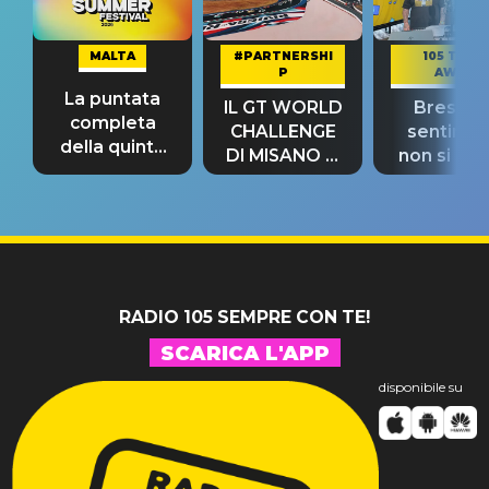
MALTA
#PARTNERSHI
105 TAKE
P
AWAY
La puntata
IL GT WORLD
Bresh: "I
completa
CHALLENGE
sentime
della quinta
DI MISANO si
non si pr
tappa
riconferma
fino alla n
un GRANDE
prima"
SUCCESSO!
RADIO 105 SEMPRE CON TE!
SCARICA L'APP
disponibile su