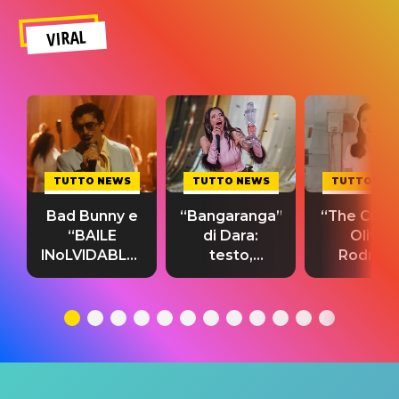
VIRAL
TUTTO NEWS
TUTTO NEWS
TUTTO NE
Bad Bunny e
“Bangaranga”
“The Cure”
“BAILE
di Dara:
Olivia
INoLVIDABLE”:
testo,
Rodrigo
testo,
traduzione e
testo,
traduzione e
significato
traduzion
significato
del singolo
significa