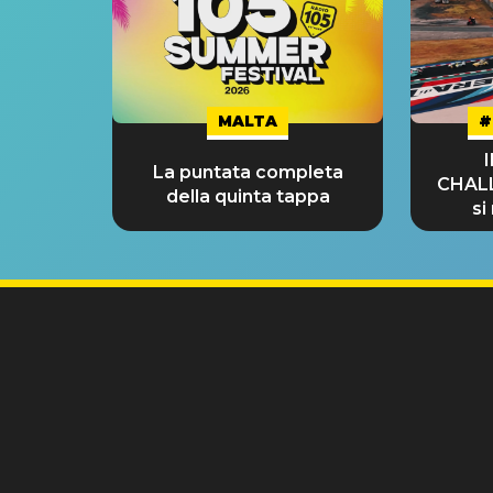
MALTA
#
La puntata completa
CHAL
della quinta tappa
si
GRA