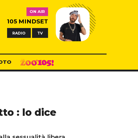
ON AIR
105 MINDSET
RADIO
TV
OTO
to : lo dice
la sessualità libera.