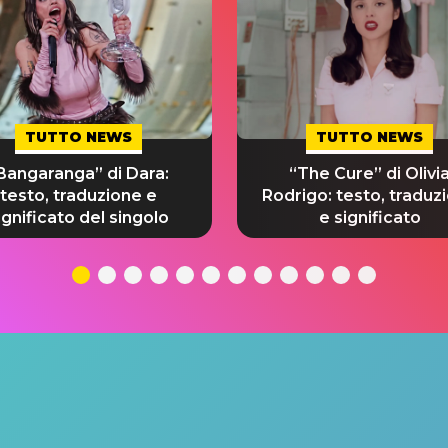
TUTTO NEWS
TUTTO NEWS
Bangaranga” di Dara:
“The Cure” di Olivi
testo, traduzione e
Rodrigo: testo, traduz
ignificato del singolo
e significato