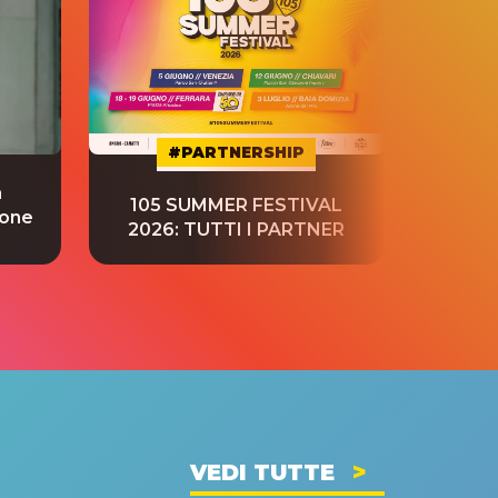
#PARTNERSHIP
a
“S
105 SUMMER FESTIVAL
ione
tradu
2026: TUTTI I PARTNER
VEDI TUTTE