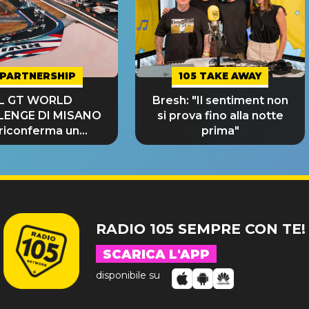
PARTNERSHIP
105 TAKE AWAY
IL GT WORLD
Bresh: "Il sentiment non
LENGE DI MISANO
si prova fino alla notte
 riconferma un
prima"
NDE SUCCESSO!
RADIO 105 SEMPRE CON TE!
SCARICA L'APP
disponibile su