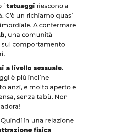
o i
tatuaggi
riescono a
à. C’è un richiamo quasi
primordiale. A confermare
ub
, una comunità
uce sul comportamento
ri.
si a livello sessuale
.
ggi è più incline
to anzi, e molto aperto e
tensa, senza tabù. Non
 adora!
. Quindi in una relazione
attrazione fisica