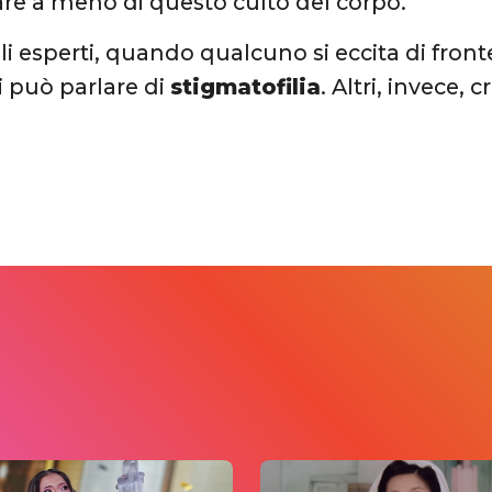
re a meno di questo culto del corpo.
i esperti, quando qualcuno si eccita di front
si può parlare di
stigmatofilia
. Altri, invece, 
.