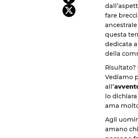
dall’aspet
fare brecc
ancestrale
questa ten
dedicata a
della com
Risultato?
Vediamo pa
all’
avventu
lo dichiar
ama molto 
Agli uomin
amano chi 