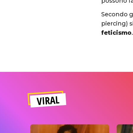
possono fa
Secondo gl
piercing) 
feticismo
VIRAL