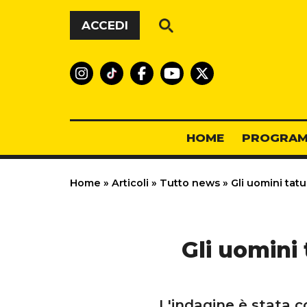
Vai al contenuto
ACCEDI
HOME
PROGRAM
Home
»
Articoli
»
Tutto news
»
Gli uomini tatua
Gli uomini 
L'indagine è stata c