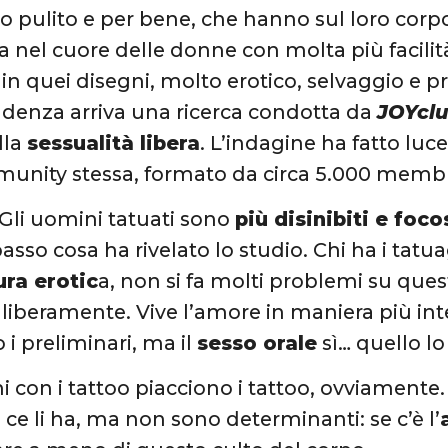
to pulito e per bene, che hanno sul loro corp
ia nel cuore delle donne con molta più facilit
 in quei disegni, molto erotico, selvaggio e 
denza arriva una ricerca condotta da
JOYcl
lla
sessualità libera
. L’indagine ha fatto l
munity stessa, formato da circa 5.000 memb
 Gli uomini tatuati sono
più disinibiti e foco
sso cosa ha rivelato lo studio. Chi ha i tatua
ra erotic
a, non si fa molti problemi su ques
a liberamente. Vive l’amore in maniera più in
i preliminari, ma il
sesso orale
sì… quello lo
i con i tattoo piacciono i tattoo, ovviamente
ce li ha, ma non sono determinanti: se c’è l’