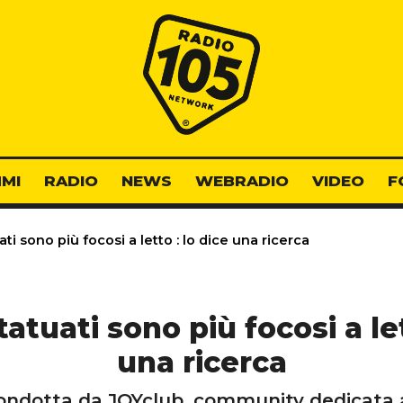
Radio 105
MI
RADIO
NEWS
WEBRADIO
VIDEO
F
ti sono più focosi a letto : lo dice una ricerca
tatuati sono più focosi a let
una ricerca
ondotta da JOYclub, community dedicata al