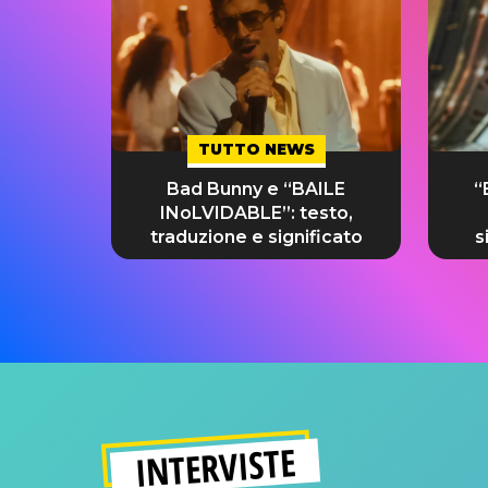
TUTTO NEWS
Bad Bunny e “BAILE
“
INoLVIDABLE”: testo,
traduzione e significato
s
INTERVISTE