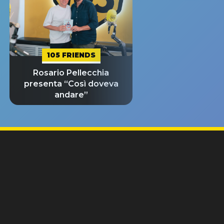
105 FRIENDS
Rosario Pellecchia
presenta “Così doveva
andare”