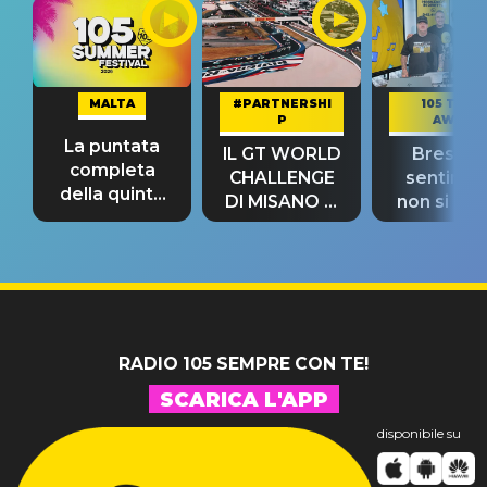
MALTA
#PARTNERSHI
105 TAKE
P
AWAY
La puntata
IL GT WORLD
Bresh: "I
completa
CHALLENGE
sentime
della quinta
DI MISANO si
non si pr
tappa
riconferma
fino alla n
un GRANDE
prima"
SUCCESSO!
RADIO 105 SEMPRE CON TE!
SCARICA L'APP
disponibile su