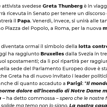
 attivista svedese
Greta Thunberg
è in viaggi
rrà ricevuta in Senato per tenere un discorso 
trerà il
Papa
. Venerdì, invece, si unirà alle 
no Piazza del Popolo, a Roma, per la nuova
m
 diventata ormai il simbolo della
lotta contr
oggi ha raggiunto
Bruxelles
dalla Svezia in t
uoi spostamenti; da lì poi ripartirà per raggi
nella sede del Parlamento Europeo dove è st
e Greta ha di nuovo invitato i leader politici 
anche di quanto accaduto a
Parigi
: “
Il mond
enorme dolore all’incendio di Notre Dame 
a
– ha detto commossa –
spero che le nostre
 solide ma temo non lo siano.
La nostra casa 