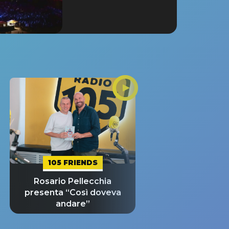
105 FRIENDS
Rosario Pellecchia
presenta “Così doveva
andare”