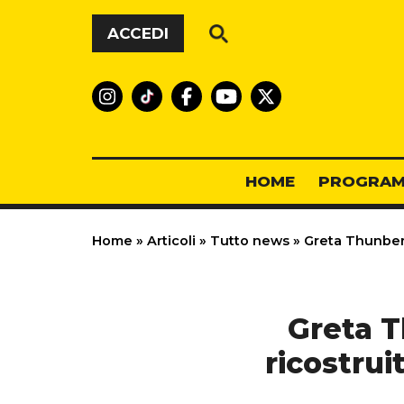
Vai al contenuto
ACCEDI
HOME
PROGRAM
Home
»
Articoli
»
Tutto news
»
Greta Thunberg
Greta 
ricostrui