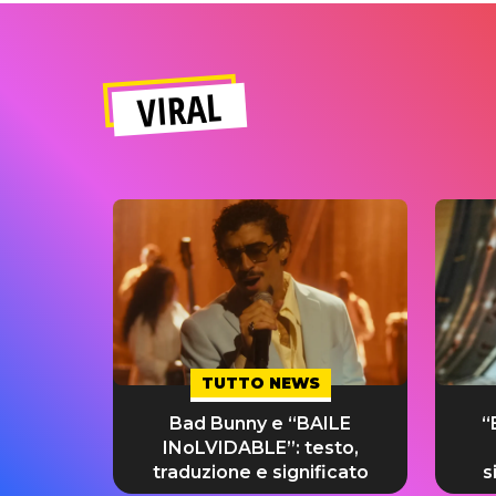
VIRAL
TUTTO NEWS
Bad Bunny e “BAILE
“
INoLVIDABLE”: testo,
traduzione e significato
s