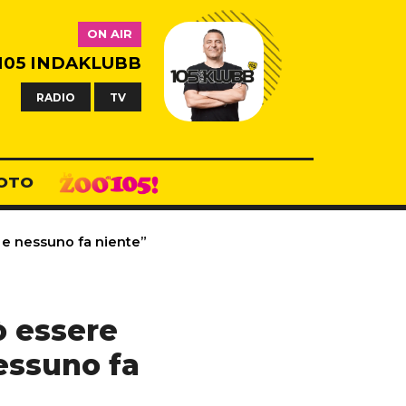
ON AIR
105 INDAKLUBB
RADIO
TV
OTO
a e nessuno fa niente”
 essere
nessuno fa