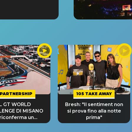
PARTNERSHIP
105 TAKE AWAY
IL GT WORLD
Bresh: "Il sentiment non
LENGE DI MISANO
si prova fino alla notte
 riconferma un
prima"
NDE SUCCESSO!