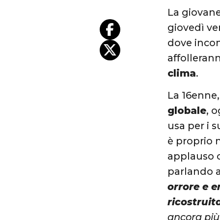
La giovane
giovedì ve
dove incon
affolleran
clima
.
La 16enne,
globale
, 
usa per i s
è proprio 
applauso ch
parlando 
orrore e 
ricostruit
ancora più