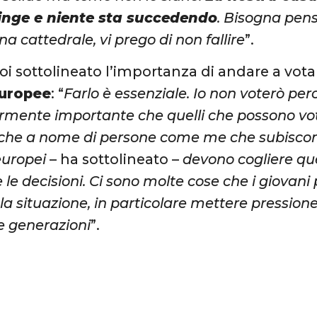
inge e niente sta succedendo
. Bisogna pen
na cattedrale, vi prego di non fallire
”.
oi sottolineato l’importanza di andare a vota
europee
: “
Farlo è essenziale. Io non voterò pe
armente importante che quelli che possono vota
che a nome di persone come me che subiscono
 europei
– ha sottolineato –
devono cogliere qu
 le decisioni. Ci sono molte cose che i giovani
la situazione, in particolare mettere pression
ie generazioni
”.