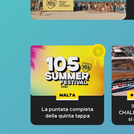
MALTA
#
La puntata completa
CHAL
della quinta tappa
si
GRA