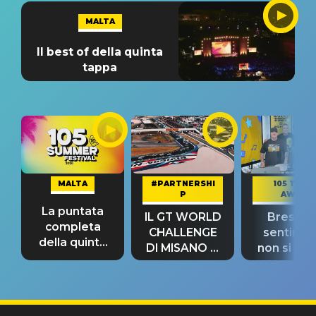
MALTA
Il best of della quinta
tappa
MALTA
#PARTNERSHI
105 TAKE
P
AWAY
La puntata
IL GT WORLD
Bresh: "I
completa
CHALLENGE
sentime
della quinta
DI MISANO si
non si pr
tappa
riconferma
fino alla n
un GRANDE
prima"
SUCCESSO!