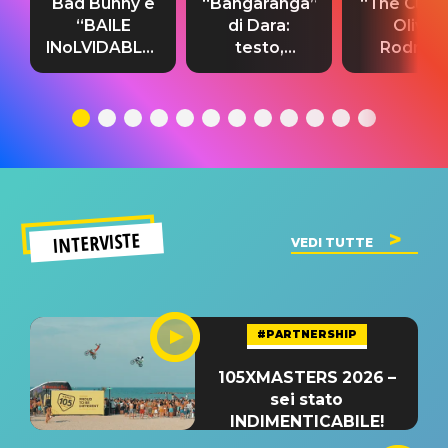
Bad Bunny e
“Bangaranga”
“The Cure”
“BAILE
di Dara:
Olivia
INoLVIDABLE”:
testo,
Rodrigo
testo,
traduzione e
testo,
traduzione e
significato
traduzion
significato
del singolo
significa
INTERVISTE
VEDI TUTTE
#PARTNERSHIP
105XMASTERS 2026 –
sei stato
INDIMENTICABILE!