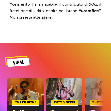
Tormento
. Immancabile, il contributo di
J-Ax
, il
fratellone di Grido, ospite nel brano
“Gremlins”
.
Non ci resta attendere..
VIRAL
TUTTO NEWS
TUTTO NEWS
TUTTO NE