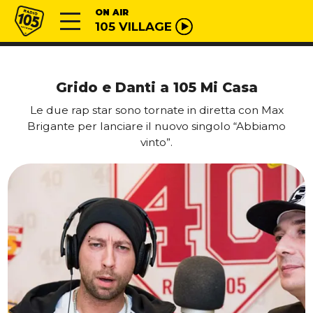
Vai al contenuto
Radio 105
ON AIR
105 VILLAGE
Grido e Danti a 105 Mi Casa
Le due rap star sono tornate in diretta con Max
Brigante per lanciare il nuovo singolo “Abbiamo
vinto”.