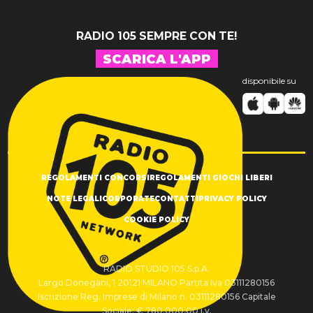
RADIO 105 SEMPRE CON TE!
SCARICA L'APP
disponibile su
REGOLAMENTI CONCORSI
REGOLAMENTI GIOCHI LIBERI
NOTE LEGALI
CORPORATE
CONTATTI
PRIVACY POLICY
COOKIE POLICY
RADIO STUDIO 105 S.p.A.
Largo Donegani, 1 20121 MILANO Partita Iva 03111280156
Iscrizione Reg. Imprese di Milano n. 03111280156 Capitale
Sociale: € 780.000,00 i.v.