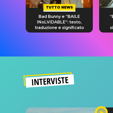
TUTTO NEWS
Bad Bunny e “BAILE
“
INoLVIDABLE”: testo,
traduzione e significato
s
INTERVISTE