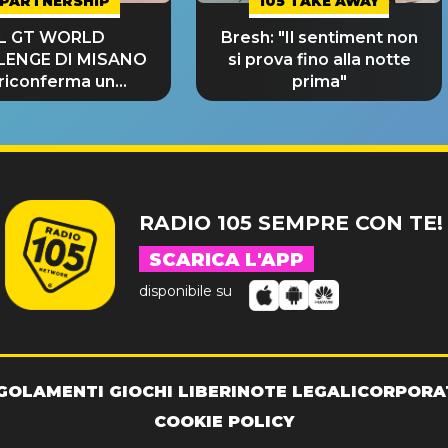
PARTNERSHIP
105 TAKE AWAY
IL GT WORLD
Bresh: "Il sentiment non
LENGE DI MISANO
si prova fino alla notte
 riconferma un
prima"
NDE SUCCESSO!
RADIO 105 SEMPRE CON TE!
SCARICA L'APP
disponibile su
GOLAMENTI GIOCHI LIBERI
NOTE LEGALI
CORPORA
COOKIE POLICY