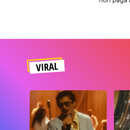
non paga l’
VIRAL