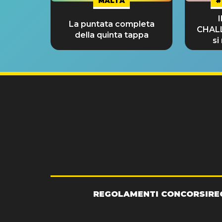
MALTA
#
La puntata completa
CHAL
della quinta tappa
si
GRA
REGOLAMENTI CONCORSI
RE