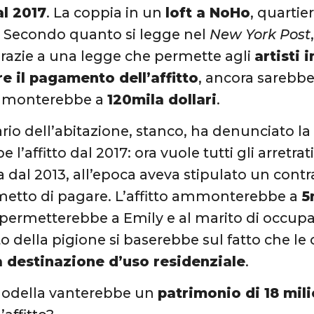
al 2017
. La coppia in un
loft a NoHo
, quartie
. Secondo quanto si legge nel
New York Post
razie a una legge che permette agli
artisti i
e il pagamento dell’affitto
, ancora sarebber
monterebbe a
120mila dollari
.
tario dell’abitazione, stanco, ha denunciato l
l’affitto dal 2017: ora vuole tutti gli arretrat
 dal 2013, all’epoca aveva stipulato un contra
metto di pagare. L’affitto ammonterebbe a
5
permetterebbe a Emily e al marito di occupare 
della pigione si baserebbe sul fatto che le c
 destinazione d’uso residenziale
.
odella vanterebbe un
patrimonio di 18 mili