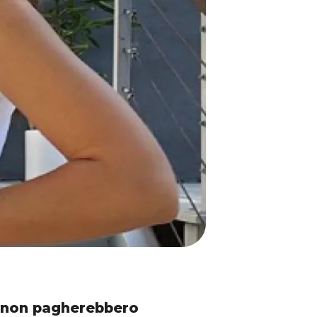
d
n
on pagherebbero