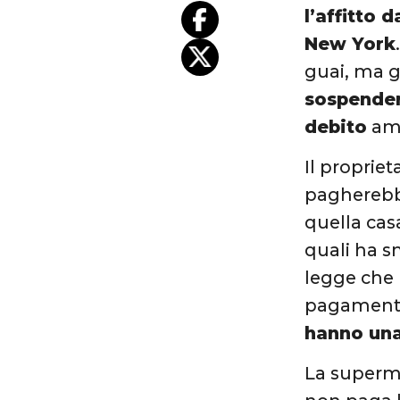
l’affitto d
New York
guai, ma g
sospender
debito
am
Il proprie
pagherebbe 
quella casa
quali ha s
legge che 
pagamento 
hanno una
La superm