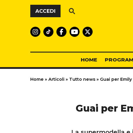
Vai al contenuto
ACCEDI
HOME
PROGRAM
Home
»
Articoli
»
Tutto news
»
Guai per Emily 
Guai per Em
La supermodella e i