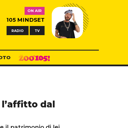
ON AIR
105 MINDSET
RADIO
TV
OTO
’affitto dal
il patrimonio di lei