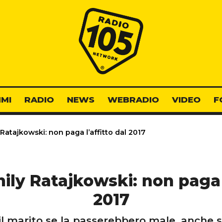
Radio 105
MI
RADIO
NEWS
WEBRADIO
VIDEO
F
Ratajkowski: non paga l’affitto dal 2017
ily Ratajkowski: non paga l
2017
l marito se la passerebbero male, anche se 