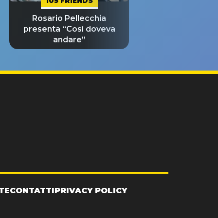
105 FRIENDS
Rosario Pellecchia
presenta “Così doveva
andare”
TE
CONTATTI
PRIVACY POLICY