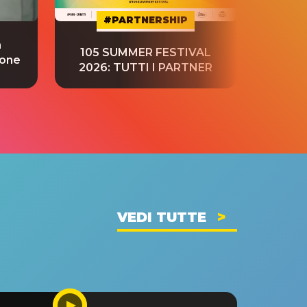
#PARTNERSHIP
a
“S
105 SUMMER FESTIVAL
ione
tradu
2026: TUTTI I PARTNER
VEDI TUTTE