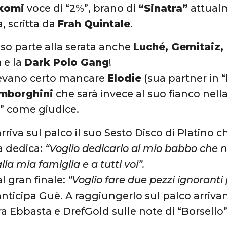
Rkomi
voce di “2%”, brano di
“Sinatra”
attualm
, scritta da
Frah Quintale
.
o parte alla serata anche
Luché, Gemitaiz,
h
e la
Dark Polo Gang
!
evano certo mancare
Elodie
(sua partner in “
amborghini
che sarà invece al suo fianco nell
” come giudice.
 arriva sul palco il suo Sesto Disco di Plati
a dedica:
“Voglio dedicarlo al mio babbo che n
a mia famiglia e a tutti voi”.
l gran finale:
“Voglio fare due pezzi ignorant
 anticipa Guè. A raggiungerlo sul palco arriva
ra Ebbasta e DrefGold sulle note di “Borsello”