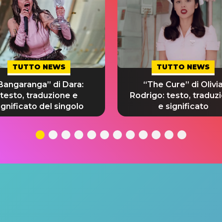
TUTTO NEWS
TUTTO NEWS
Bangaranga” di Dara:
“The Cure” di Olivi
testo, traduzione e
Rodrigo: testo, traduz
ignificato del singolo
e significato