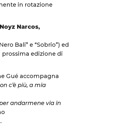
ente in rotazione
 Noyz Narcos,
Nero Bali” e “Sobrio”) ed
a prossima edizione di
no che Gué accompagna
on c’è più, a mia
i per andarmene via in
no
.