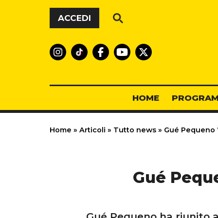
Vai al contenuto
ACCEDI
HOME
PROGRAM
Home
»
Articoli
»
Tutto news
»
Gué Pequeno “ti
Gué Pequen
Gué Pequeno ha riunito al