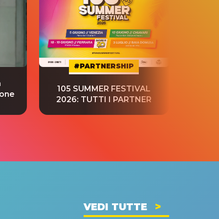
#PARTNERSHIP
a
“S
105 SUMMER FESTIVAL
ione
tradu
2026: TUTTI I PARTNER
VEDI TUTTE