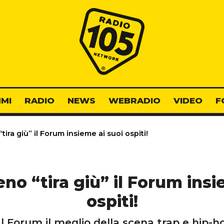
Radio 105
MI
RADIO
NEWS
WEBRADIO
VIDEO
F
ra giù” il Forum insieme ai suoi ospiti!
o “tira giù” il Forum insi
ospiti!
 Forum il meglio della scena trap e hip-h