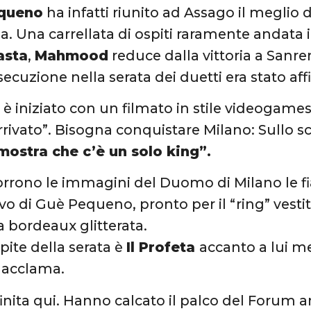
equeno
ha infatti riunito ad Assago il meglio d
na. Una carrellata di ospiti raramente andata 
asta
,
Mahmood
reduce dalla vittoria a Sanr
esecuzione nella serata dei duetti era stato af
 è iniziato con un filmato in stile videogames
rivato”. Bisogna conquistare Milano: Sullo 
mostra che c’è un solo king”.
orrono le immagini del Duomo di Milano le 
rivo di Guè Pequeno, pronto per il “ring” vest
a bordeaux glitterata.
pite della serata è
Il Profeta
accanto a lui me
o acclama.
inita qui. Hanno calcato il palco del Forum