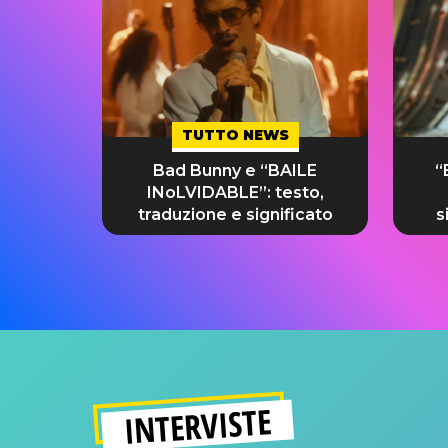
TUTTO NEWS
Bad Bunny e “BAILE
“
INoLVIDABLE”: testo,
traduzione e significato
s
INTERVISTE