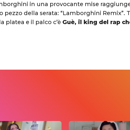
mborghini in una provocante mise raggiunge 
mo pezzo della serata: “Lamborghini Remix”. Tr
a platea e il palco c’è
Guè, il king del rap c