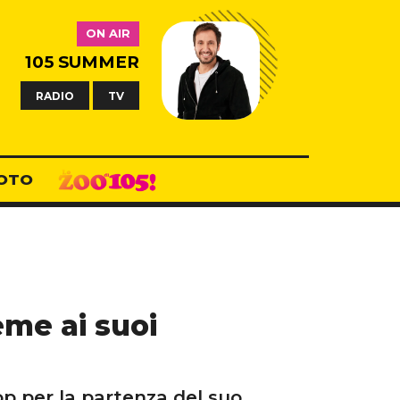
ON AIR
105 SUMMER
RADIO
TV
OTO
eme ai suoi
op per la partenza del suo