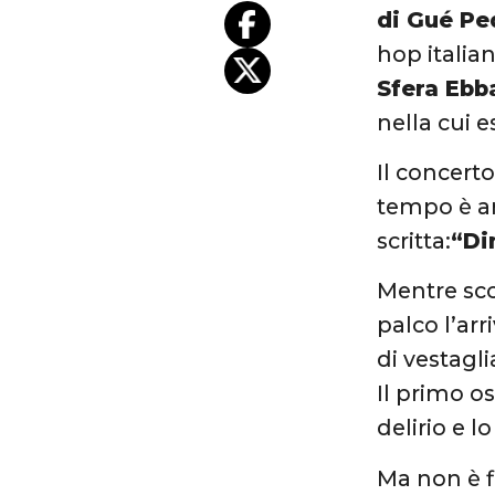
di Gué P
hop italia
Sfera Ebb
nella cui 
Il concerto
tempo è ar
scritta:
“Di
Mentre sc
palco l’ar
di vestagli
Il primo os
delirio e l
Ma non è f