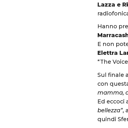
Lazza e 
radiofonica
Hanno pres
Marracas
E non pot
Elettra L
“The Voice
Sul finale
con quest
mamma, all
Ed eccoci a
bellezza”
,
quindi Sfe