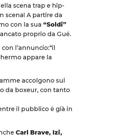
ella scena trap e hip-
in scena! A partire da
emo con la sua
“Soldi”
fiancato proprio da Gué.
 con l’annuncio:“il
schermo appare la
fiamme accolgono sul
ito da boxeur, con tanto
ntre il pubblico è già in
 anche
Carl Brave, Izi,