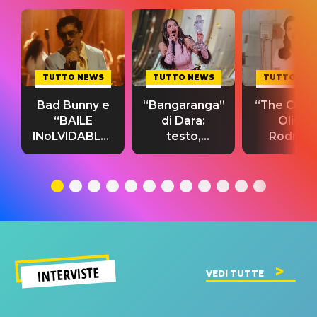
TUTTO NEWS
TUTTO NEWS
TUTTO NE
Bad Bunny e
“Bangaranga”
“The Cure”
“BAILE
di Dara:
Olivia
INoLVIDABLE”:
testo,
Rodrigo
testo,
traduzione e
testo,
traduzione e
significato
traduzion
significato
del singolo
significa
INTERVISTE
VEDI TUTTE