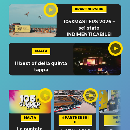
#PARTNERSHIP
105XMASTERS 2026 –
sei stato
INDIMENTICABILE!
MALTA
Il best of della quinta
tappa
MALTA
#PARTNERSHI
105 TAKE
P
AWAY
La puntata