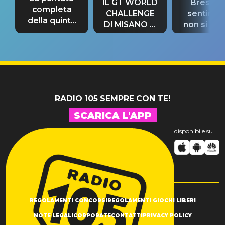
IL GT WORLD
Bresh: "I
completa
CHALLENGE
sentime
della quinta
DI MISANO si
non si pr
tappa
riconferma
fino alla n
un GRANDE
prima"
SUCCESSO!
RADIO 105 SEMPRE CON TE!
SCARICA L'APP
disponibile su
REGOLAMENTI CONCORSI
REGOLAMENTI GIOCHI LIBERI
NOTE LEGALI
CORPORATE
CONTATTI
PRIVACY POLICY