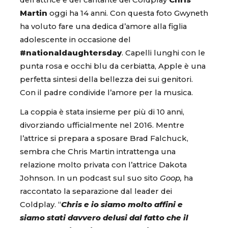
dell’attrice e del cantante dei Coldplay
Chris
Martin
oggi ha 14 anni. Con questa foto Gwyneth
ha voluto fare una dedica d’amore alla figlia
adolescente in occasione del
#nationaldaughtersday
. Capelli lunghi con le
punta rosa e occhi blu da cerbiatta, Apple è una
perfetta sintesi della bellezza dei sui genitori.
Con il padre condivide l’amore per la musica.
La coppia è stata insieme per più di 10 anni,
divorziando ufficialmente nel 2016. Mentre
l’attrice si prepara a sposare Brad Falchuck,
sembra che Chris Martin intrattenga una
relazione molto privata con l’attrice Dakota
Johnson. In un podcast sul suo sito
Goop,
ha
raccontato la separazione dal leader dei
Coldplay. “
Chris e io siamo molto affini e
siamo stati davvero delusi dal fatto che il