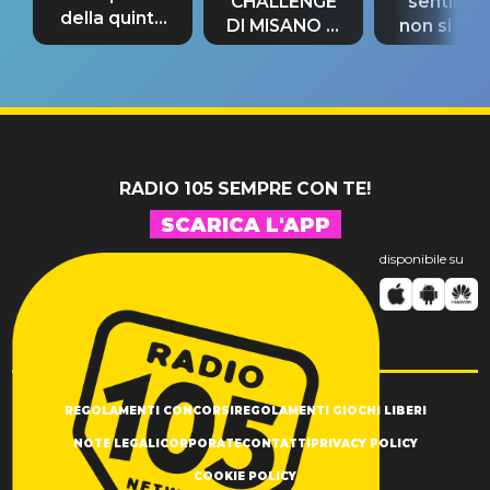
CHALLENGE
sentime
della quinta
DI MISANO si
non si pr
tappa
riconferma
fino alla n
un GRANDE
prima"
SUCCESSO!
RADIO 105 SEMPRE CON TE!
SCARICA L'APP
disponibile su
REGOLAMENTI CONCORSI
REGOLAMENTI GIOCHI LIBERI
NOTE LEGALI
CORPORATE
CONTATTI
PRIVACY POLICY
COOKIE POLICY