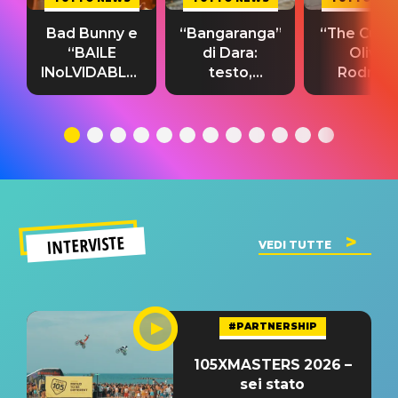
Bad Bunny e
“Bangaranga”
“The Cure”
“BAILE
di Dara:
Olivia
INoLVIDABLE”:
testo,
Rodrigo
testo,
traduzione e
testo,
traduzione e
significato
traduzion
significato
del singolo
significa
INTERVISTE
VEDI TUTTE
#PARTNERSHIP
105XMASTERS 2026 –
sei stato