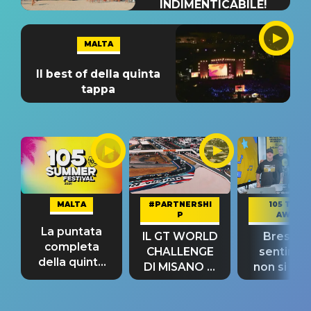
INDIMENTICABILE!
MALTA
Il best of della quinta
tappa
MALTA
#PARTNERSHI
105 TAKE
P
AWAY
La puntata
IL GT WORLD
Bresh: "I
completa
CHALLENGE
sentime
della quinta
DI MISANO si
non si pr
tappa
riconferma
fino alla n
un GRANDE
prima"