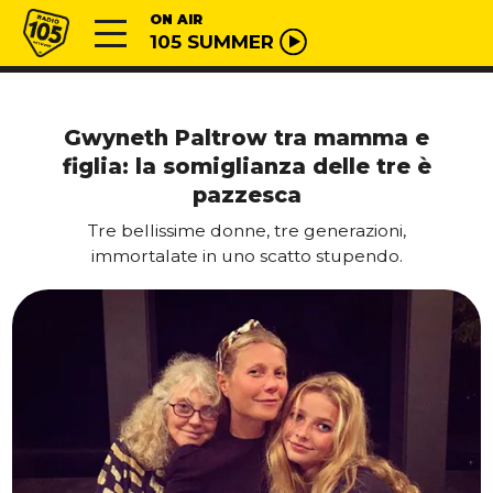
Vai al contenuto
Radio 105
ON AIR
105 SUMMER
Gwyneth Paltrow tra mamma e
figlia: la somiglianza delle tre è
pazzesca
Tre bellissime donne, tre generazioni,
immortalate in uno scatto stupendo.