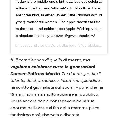
Today is the middle one’s birthday, but let’s celebrat
e the entire Danner-Paltrow-Martin bloodline. Here
are three kind, talented, sweet, lithe (rhymes with Bl
ythe!), wonderful women. The apple doesn’t fall fro
m the tree—and neither does Apple. Wishing you th
e absolute bestest year ever @gwynethpaltrow!
Un post condiviso da
Derek Blasberg
(@derekblasberg) in data:
“
È il compleanno di quella di mezzo, ma
vogliamo celebrare tutte le generazioni
Danner-Paltrow-Martin
. Tre donne gentili, di
talento, dolci, armoniose, insomma splendide
“,
ha scritto il giornalista sul social. Apple, che ha
15 anni, non ama molto apparire in pubblico.
Forse ancora non è consapevole della sua
enorme bellezza e ai fan della mamma piace
tantissimo così, riservata e discreta.