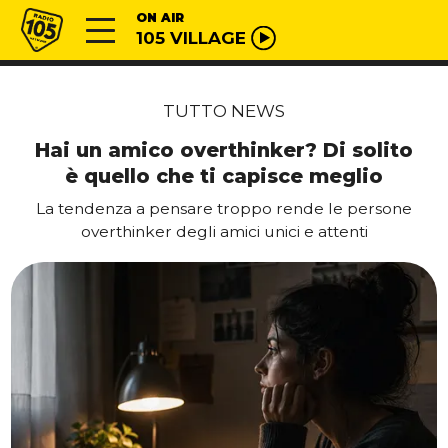
Vai al contenuto
Radio 105
ON AIR
105 VILLAGE
TUTTO NEWS
Hai un amico overthinker? Di solito
è quello che ti capisce meglio
La tendenza a pensare troppo rende le persone
overthinker degli amici unici e attenti