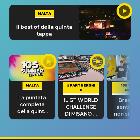
MALTA
Il best of della quinta
tappa
MALTA
#PARTNERSHI
105 TAKE
P
AWAY
La puntata
IL GT WORLD
Bresh: "I
completa
CHALLENGE
sentime
della quinta
DI MISANO si
non si pr
tappa
riconferma
fino alla n
un GRANDE
prima"
SUCCESSO!