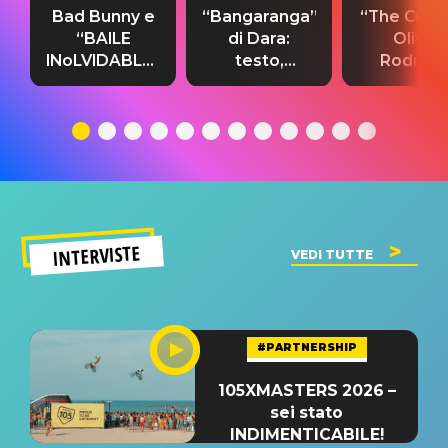
Bad Bunny e
“Bangaranga”
“The Cure”
“BAILE
di Dara:
Olivia
INoLVIDABLE”:
testo,
Rodrigo
testo,
traduzione e
testo,
traduzione e
significato
traduzion
significato
del singolo
significa
INTERVISTE
VEDI TUTTE
#PARTNERSHIP
105XMASTERS 2026 –
sei stato
INDIMENTICABILE!