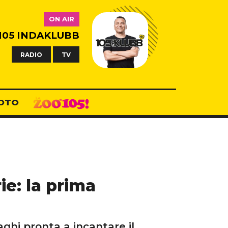
ON AIR
105 INDAKLUBB
RADIO
TV
OTO
rie: la prima
ghi pronta a incantare il