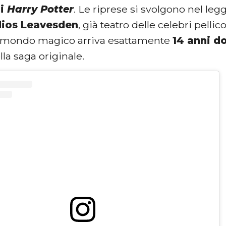
di
Harry Potter
. Le riprese si svolgono nel le
dios Leavesden
, già teatro delle celebri pelli
l mondo magico arriva esattamente
14 anni do
la saga originale.