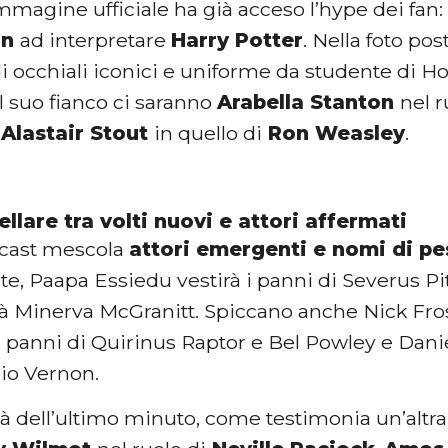
magine ufficiale ha già acceso l’hype dei fan:
in
ad interpretare
Harry Potter
.
Nella foto pos
di occhiali iconici e uniforme da studente di 
Al suo fianco ci saranno
Arabella Stanton
nel r
e
Alastair Stout
in quello di
Ron Weasley
.
ellare tra volti nuovi e attori affermati
l cast mescola
attori emergenti e nomi di p
te, Paapa Essiedu vestirà i panni di Severus P
rà Minerva McGranitt. Spiccano anche Nick Fr
i panni di Quirinus Raptor e Bel Powley e Dan
zio Vernon.
ità dell’ultimo minuto, come testimonia un’altr