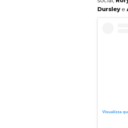
social,
Ror
Dursley
e
Visualizza q