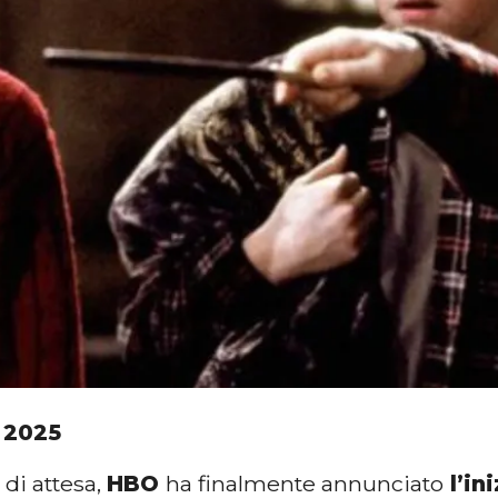
 2025
di attesa,
HBO
ha finalmente annunciato
l’in