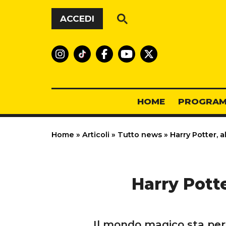
Vai al contenuto
ACCEDI
HOME
PROGRAM
Home
»
Articoli
»
Tutto news
»
Harry Potter, al
Harry Potter
Il mondo magico sta per 