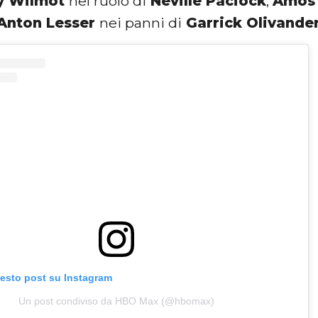
y Wilmot
nel ruolo di
Neville Paciock
,
Amos
Anton Lesser
nei panni
di
Garrick Olivande
uesto post su Instagram
Un post condiviso da HBO Max (@hbomax)