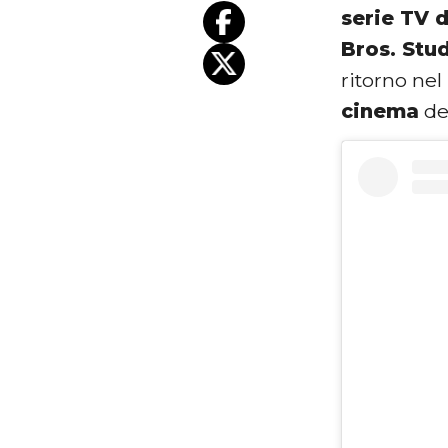
serie TV 
Bros. Stu
ritorno ne
cinema
del