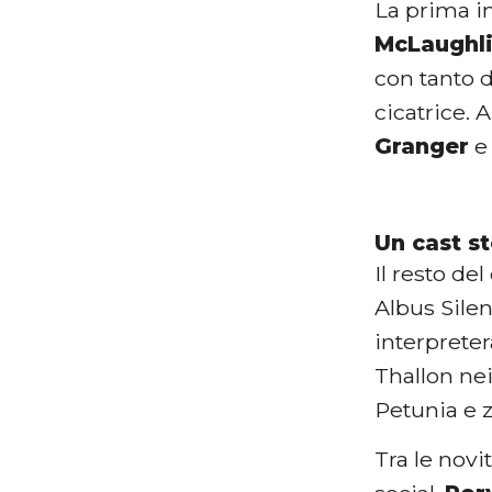
La prima im
McLaughl
con tanto 
cicatrice. 
Granger
Un cast st
Il resto de
Albus Silen
interprete
Thallon ne
Petunia e 
Tra le nov