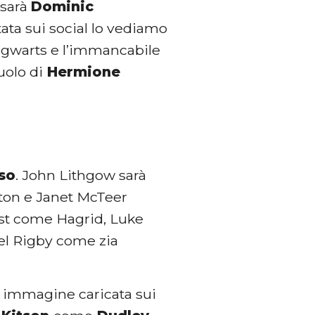
 sarà
Dominic
tata sui social lo vediamo
Hogwarts e l’immancabile
uolo di
Hermione
eso
. John Lithgow sarà
iton e Janet McTeer
ost come Hagrid, Luke
iel Rigby come zia
a immagine caricata sui