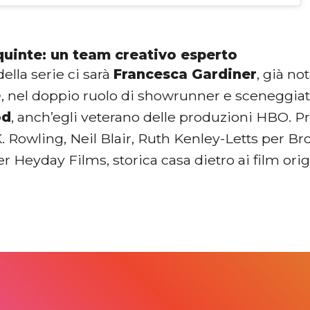
 quinte: un team creativo esperto
della serie ci sarà
Francesca Gardiner
, già no
n
, nel doppio ruolo di showrunner e sceneggiatri
od
, anch’egli veterano delle produzioni HBO. Pr
. Rowling, Neil Blair, Ruth Kenley-Letts per B
Heyday Films, storica casa dietro ai film origi