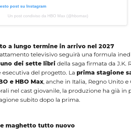
uesto post su Instagram
Un post condiviso da HBO Max (@hbomax)
to a lungo termine in arrivo nel 2027
dattamento televisivo seguirà una formula ined
uno dei sette libri
della saga firmata da J.K.
e esecutiva del progetto. La
prima stagione sa
BO e HBO Max
, anche in Italia, Regno Unito 
rali nel cast giovanile, la produzione ha già in
agione subito dopo la prima.
e maghetto tutto nuovo