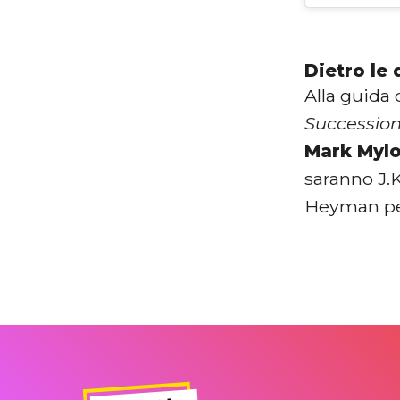
Dietro le
Alla guida 
Successio
Mark Myl
saranno J.K
Heyman per 