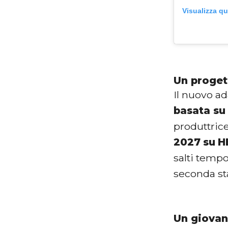
Visualizza q
Un proget
Il nuovo a
basata su 
produttric
2027
su
H
salti tempo
seconda st
Un giovan