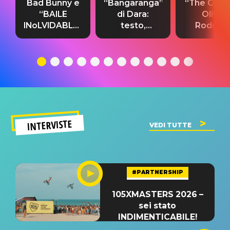
Bad Bunny e
“Bangaranga”
“The Cure”
“BAILE
di Dara:
Olivia
INoLVIDABLE”:
testo,
Rodrigo
testo,
traduzione e
testo,
traduzione e
significato
traduzion
significato
del singolo
significa
INTERVISTE
VEDI TUTTE
#PARTNERSHIP
105XMASTERS 2026 –
sei stato
INDIMENTICABILE!