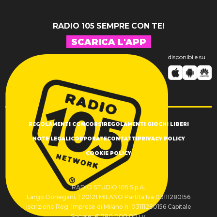
RADIO 105 SEMPRE CON TE!
SCARICA L'APP
disponibile su
REGOLAMENTI CONCORSI
REGOLAMENTI GIOCHI LIBERI
NOTE LEGALI
CORPORATE
CONTATTI
PRIVACY POLICY
COOKIE POLICY
RADIO STUDIO 105 S.p.A.
Largo Donegani, 1 20121 MILANO Partita Iva 03111280156
Iscrizione Reg. Imprese di Milano n. 03111280156 Capitale
Sociale: € 780.000,00 i.v.