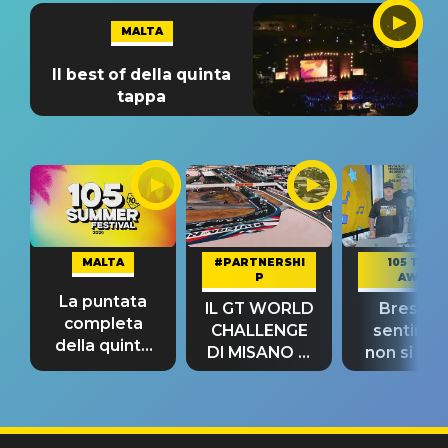
MALTA
Il best of della quinta
tappa
MALTA
#PARTNERSHI
105 TAKE
P
AWAY
La puntata
IL GT WORLD
Bresh: "I
completa
CHALLENGE
sentime
della quinta
DI MISANO si
non si pr
tappa
riconferma
fino alla n
un GRANDE
prima"
SUCCESSO!