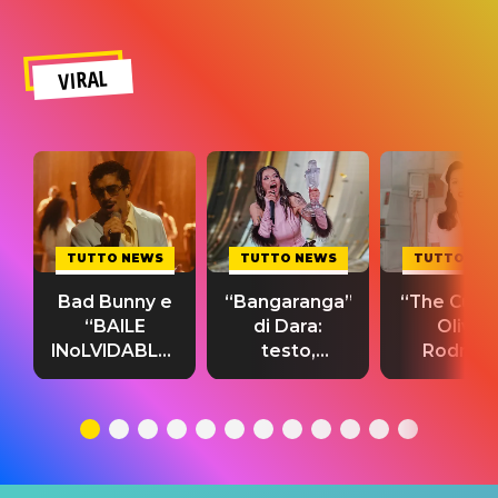
VIRAL
TUTTO NEWS
TUTTO NEWS
TUTTO NE
Bad Bunny e
“Bangaranga”
“The Cure”
“BAILE
di Dara:
Olivia
INoLVIDABLE”:
testo,
Rodrigo
testo,
traduzione e
testo,
traduzione e
significato
traduzion
significato
del singolo
significa