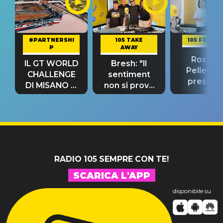
#PARTNERSHI
105 TAKE
105 FRIEND
P
AWAY
Rosario
IL GT WORLD
Bresh: "Il
Pellecch
CHALLENGE
sentiment
present
DI MISANO si
non si prova
“Così dov
riconferma
fino alla notte
andare
un GRANDE
prima"
SUCCESSO!
RADIO 105 SEMPRE CON TE!
SCARICA L'APP
disponibile su