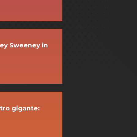
ney Sweeney in
ro gigante: