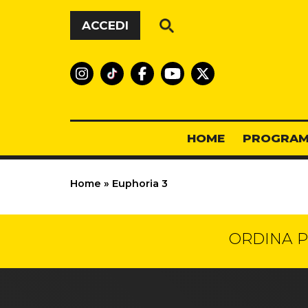
Vai al contenuto
ACCEDI
HOME
PROGRAM
Home
»
Euphoria 3
ORDINA P