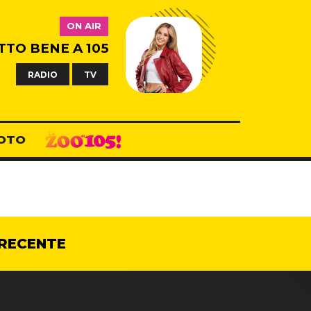
ON AIR
TTO BENE A 105
RADIO
TV
OTO
RECENTE