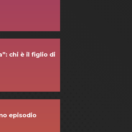
chi è il figlio di
imo episodio