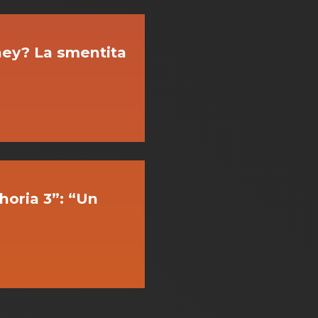
ney? La smentita
horia 3”: “Un