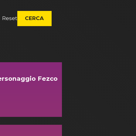
Reset
CERCA
 personaggio Fezco