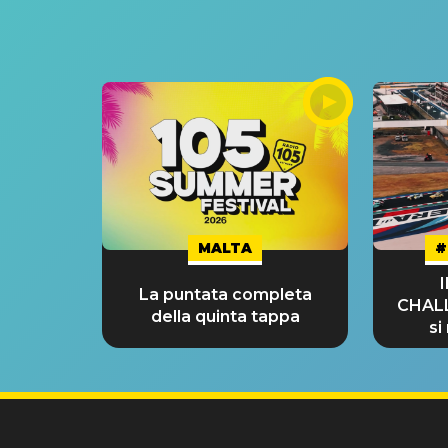
MALTA
#
La puntata completa
CHAL
della quinta tappa
si
GRA