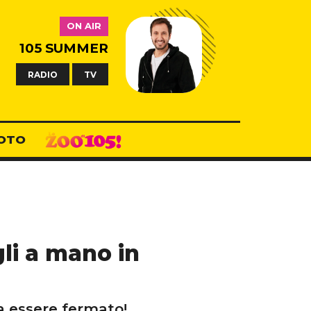
ON AIR
105 SUMMER
RADIO
TV
OTO
gli a mano in
za essere fermato!