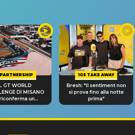
PARTNERSHIP
105 TAKE AWAY
IL GT WORLD
Bresh: "Il sentiment non
LENGE DI MISANO
si prova fino alla notte
 riconferma un
prima"
NDE SUCCESSO!