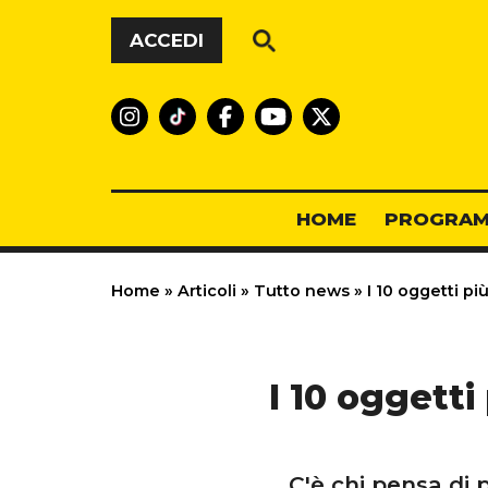
Vai al contenuto
ACCEDI
HOME
PROGRAM
Home
»
Articoli
»
Tutto news
»
I 10 oggetti pi
I 10 oggetti
C'è chi pensa di 