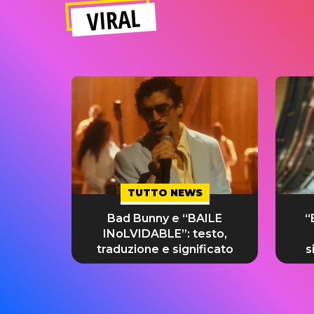
VIRAL
TUTTO NEWS
Bad Bunny e “BAILE
“
INoLVIDABLE”: testo,
traduzione e significato
s