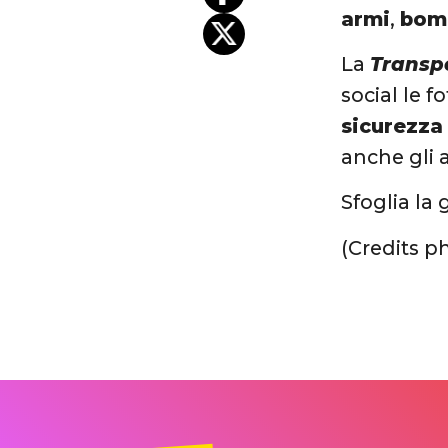
armi
,
bom
La
Transpo
social le f
sicurezza
anche gli 
Sfoglia la 
(Credits p