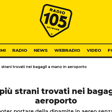
Radio 105
MI
RADIO
NEWS
WEBRADIO
VIDEO
F
ù strani trovati nei bagagli a mano in aeroporto
 più strani trovati nei baga
aeroporto
poter portare della dinamite in aereo sen