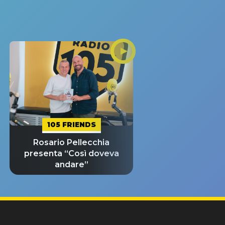
105 FRIENDS
Rosario Pellecchia
presenta “Così doveva
andare”