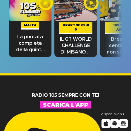
MALTA
#PARTNERSHI
105 TAKE
P
AWAY
La puntata
IL GT WORLD
Bresh: "I
completa
CHALLENGE
sentime
della quinta
DI MISANO si
non si pr
tappa
riconferma
fino alla n
un GRANDE
prima"
SUCCESSO!
RADIO 105 SEMPRE CON TE!
SCARICA L'APP
disponibile su