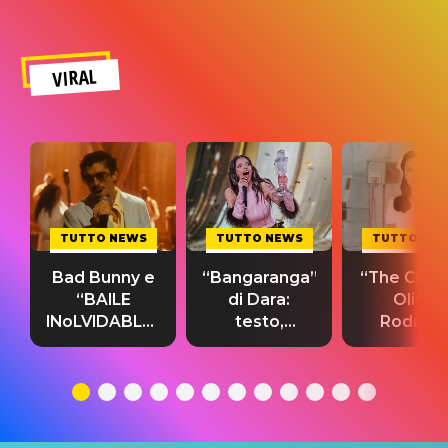
VIRAL
TUTTO NEWS
TUTTO NEWS
TUTTO NE
Bad Bunny e
“Bangaranga”
“The Cure”
“BAILE
di Dara:
Olivia
INoLVIDABLE”:
testo,
Rodrigo
testo,
traduzione e
testo,
traduzione e
significato
traduzion
significato
del singolo
significa