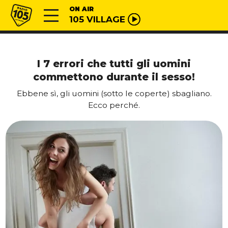
Vai al contenuto
Radio 105
ON AIR
105 VILLAGE
I 7 errori che tutti gli uomini
commettono durante il sesso!
Ebbene sì, gli uomini (sotto le coperte) sbagliano.
Ecco perché.